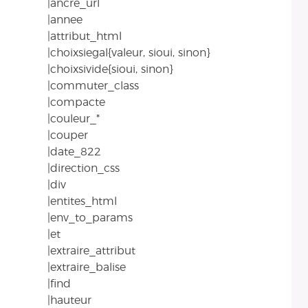
|ancre_url
|annee
|attribut_html
|choixsiegal{valeur, sioui, sinon}
|choixsivide{sioui, sinon}
|commuter_class
|compacte
|couleur_*
|couper
|date_822
|direction_css
|div
|entites_html
|env_to_params
|et
|extraire_attribut
|extraire_balise
|find
|hauteur