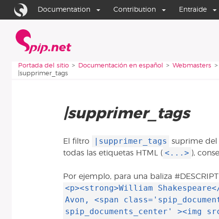
Aller au contenu
Aller à la navigation
Documentation
Contribution
Entraide
Portada del sitio
Vous êtes ici :
Portada del sitio
Documentación en español
Webmasters
|supprimer_tags
|supprimer_tags
|supprimer_tags
El filtro
suprime del c
<...>
todas las etiquetas HTML (
), cons
Por ejemplo, para una baliza #DESCRIPTI
<p><strong>William Shakespeare<
Avon, <span class='spip_documen
spip_documents_center' ><img sr