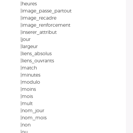
|heures
|image_passe_partout
|image_recadre
|image_renforcement
|inserer_attribut
|jour
|largeur
|liens_absolus
|liens_ouvrants
|match
|minutes
|modulo
|moins
|mois
|mult
|nom_jour
|nom_mois
|non
|ou