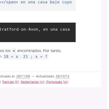
></span> en una casa bajo cuyo
tratford-on-Avon, en una casa 
<
dos los
encontrados. Por tanto,
18 + x 21 ; x = ?
en
blicado el:
26/11/09
Actualizado:
26/10/12
l
,
français
,
Nederlands
,
Português