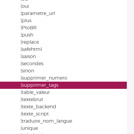
|oui
|parametre_url
|plus
|PtoBR
|push
|replace
|safehtml
|saison
|secondes
|sinon
|supprimer_numero
|supprimer_tags
|table_valeur
|textebrut
|texte_backend
|texte_script
|traduire_nom_langue
|unique