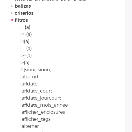
balizas
criterios
filtros
|!={a}
|<={a}
|<{a}
|=={a}
|>={a}
|>{a}
|?{sioui, sinon}
|abs_url
|affdate
|affdate_court
|affdate_jourcourt
|affdate_mois_annee
|afficher_enclosures
|afficher_tags
|alterner