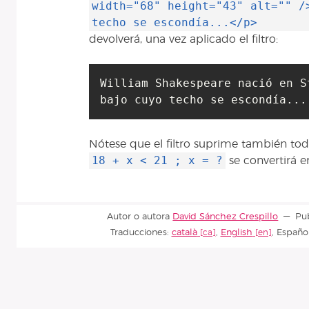
width="68" height="43" alt="" /
techo se escondía...</p>
devolverá, una vez aplicado el filtro:
William Shakespeare nació en S
bajo cuyo techo se escondía...
Nótese que el filtro suprime también to
18 + x < 21 ; x = ?
se convertirá 
Autor o autora
David Sánchez Crespillo
Pu
Traducciones:
català
,
English
,
Españo