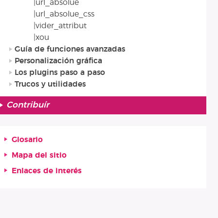
|url_absolue
|url_absolue_css
|vider_attribut
|xou
Guía de funciones avanzadas
Personalización gráfica
Los plugins paso a paso
Trucos y utilidades
Contribuír
Glosario
Mapa del sitio
Enlaces de interés