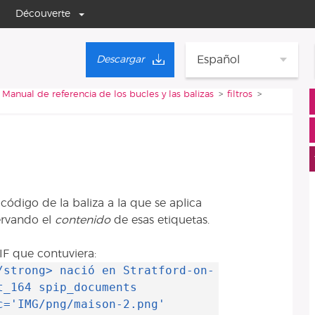
Découverte
Español
Descargar
Manual de referencia de los bucles y las balizas
filtros
ódigo de la baliza a la que se aplica
ervando el
contenido
de esas etiquetas.
F que contuviera:
/strong> nació en Stratford-on-
t_164 spip_documents
c='IMG/png/maison-2.png'