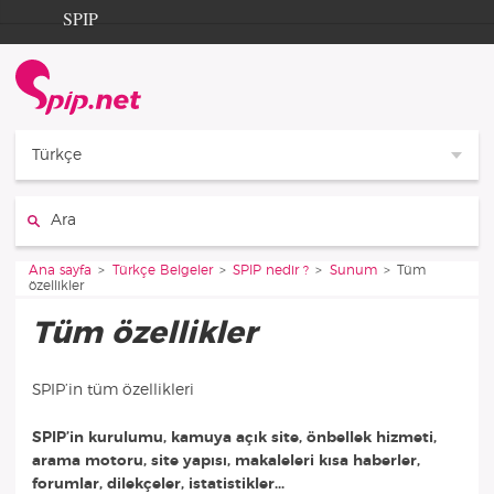
Aller au contenu
Aller à la navigation
SPIP
Ana sayfa
Documentation
Contribution
Türkçe
Entraide
Ara :
Découverte
Vous êtes ici :
Ana sayfa
Türkçe Belgeler
SPIP nedir ?
Sunum
Tüm
özellikler
Tüm özellikler
SPIP’in tüm özellikleri
SPIP’in kurulumu, kamuya açık site, önbellek hizmeti,
arama motoru, site yapısı, makaleleri kısa haberler,
forumlar, dilekçeler, istatistikler...