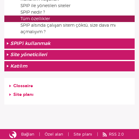
SPIP ile yönetilen siteler
SPIP nedir ?
Tüm özellikler
SPIP altında çalışan sitem çöktü, size dava mı
açmalıyım ?
SPIP’i kullanmak
Site yöneticileri
Katılım
Glossaire
Site planı
Bağlan
Özel alan
Site planı
RSS 2.0