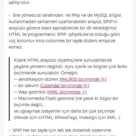
sahip olur:
- Site yöneticisi tarafından, ne Php ne de MySQL bilgisi
kullanmadan tamamen uyarlanabilen arayüz; SPIP’in
arayüzü görece basit sayılabilecek bir dil eklediğimiz
HTML ile programlanır; SPIP, (phpNuke’ta olduğu gibi)
«üç kolonlu» trois colonnes bir sayfa düzeni empoze
etmez.
Klâsik HTML arayüzü ziyaretçilere sunulabilecek
yegâne yöntem değildir. Aynı içerik ve bilgiler çok farklı
biçimlerde sunulabilir. Örneğin:
— sendikasyon dizileri
XML/RSS biçiminde
,
— bir takvim
iCalendar biçiminde
,
— Wap gezintisi (
WML biçiminde
),
— Macromedia Flash gezintisi (ne yazık ki özgür bir
biçimle değil)...
ve uğraşmak isteyenler için daha bir çok biçimde
(iMode için cHTML, XPressTags, Indesign için XML...).
- SPIP her bir sayfa için tek tek önbellek sistemine