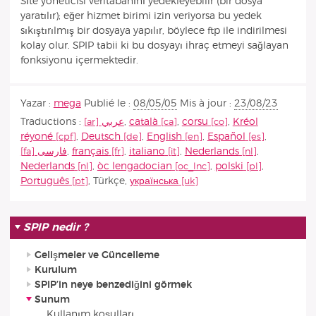
Sİte yöneticisi veritabanını yedekleyebilir (bir dosya
yaratılır); eğer hizmet birimi izin veriyorsa bu yedek
sıkıştırılmış bir dosyaya yapılır, böylece ftp ile indirilmesi
kolay olur. SPIP tabii ki bu dosyayı ihraç etmeyi sağlayan
fonksiyonu içermektedir.
Yazar :
mega
Publié le :
08/05/05
Mis à jour :
23/08/23
Traductions :
عربي
,
català
,
corsu
,
Kréol
réyoné
,
Deutsch
,
English
,
Español
,
فارسى
,
français
,
italiano
,
Nederlands
,
Nederlands
,
òc lengadocian
,
polski
,
Português
,
Türkçe
,
українська
SPIP nedir ?
Gelişmeler ve Güncelleme
Kurulum
SPIP’in neye benzediğini görmek
Sunum
Kullanım koşulları