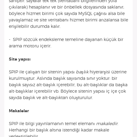
sahiptir: sayfalar tek tek (veritabanı bilgilerinden yola
çıkılarak) hesaplanır ve bir önbellek dosyasında saklanır;
böylece hizmet birimi çok sayıda MySQL çağrısı alsa bile
yavaşlamaz ve site veritabanı hizmet birimi arızalansa bile
erişilebilir durumda kalır.
- SPIP sözcük endeksleme temeline dayanan küçük bir
arama motoru içerir.
Site yapısı
SPIP ile çalışan bir sitenin yapısı
başlık
hiyerarşisi üzerine
kurulmuştur. Aslında başlık sayısında sınır yoktur: bir
başlık sayısız alt-başlık içerebilir, bu alt-başlıklar da başka
alt-başlıklar içerebilir vb. Böylece sitenin yapısı iç içe çok
sayıda başlık ve alt-başlıktan oluşturulur.
Makaleler
SPIP ile bilgi yayınlamanın temel elemanı
makaledir
.
Herhangi bir başlık altına istendiği kadar makale
yerleştirilebilir.