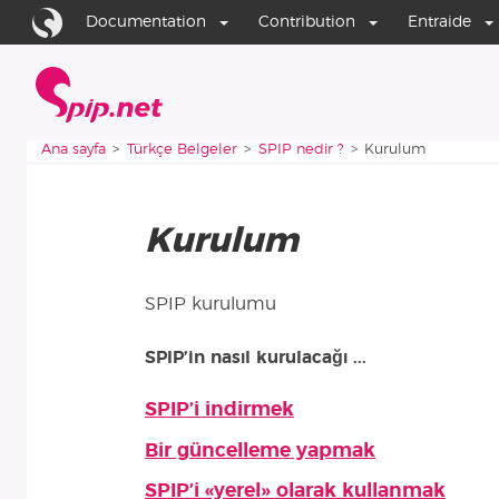
Aller au contenu
Aller à la navigation
Documentation
Contribution
Entraide
Ana sayfa
Vous êtes ici :
Ana sayfa
Türkçe Belgeler
SPIP nedir ?
Kurulum
Kurulum
SPIP kurulumu
SPIP’in nasıl kurulacağı ...
SPIP’i indirmek
Bu bölümün makaleleri
Bir güncelleme yapmak
SPIP’i «yerel» olarak kullanmak