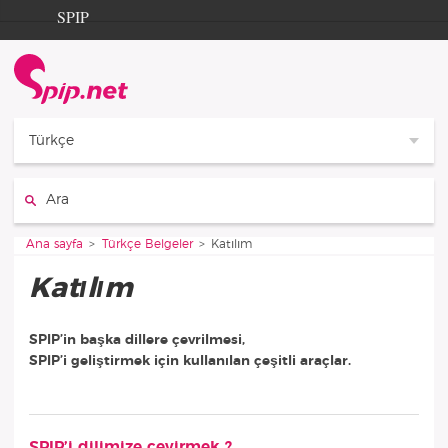
Aller au contenu
Aller à la navigation
SPIP
Ana sayfa
Documentation
Contribution
Türkçe
Entraide
Ara :
Découverte
Vous êtes ici :
Ana sayfa
Türkçe Belgeler
Katılım
Katılım
SPIP’in başka dillere çevrilmesi,
SPIP’i geliştirmek için kullanılan çeşitli araçlar.
Alt-bölümler
SPIP’i dilimize çevirmek ?