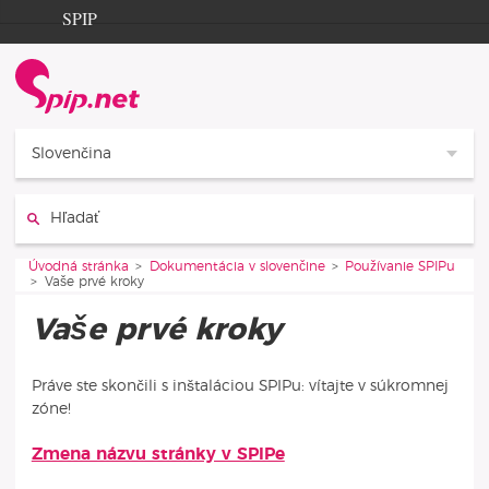
Aller au contenu
Aller à la navigation
SPIP
Úvodná stránka
Documentation
Contribution
Slovenčina
Entraide
Hľadať:
Découverte
Vous êtes ici :
Úvodná stránka
Dokumentácia v slovenčine
Používanie SPIPu
Vaše prvé kroky
Vaše prvé kroky
Práve ste skončili s inštaláciou SPIPu: vítajte v súkromnej
zóne!
Zmena názvu stránky v SPIPe
Články v tejto rubrike