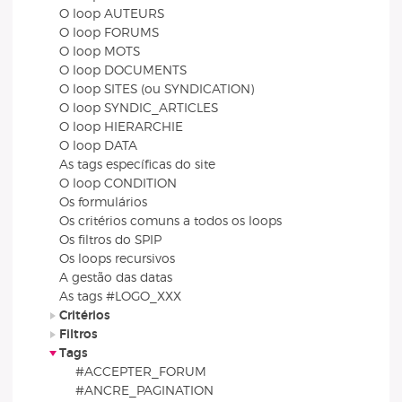
O loop AUTEURS
O loop FORUMS
O loop MOTS
O loop DOCUMENTS
O loop SITES (ou SYNDICATION)
O loop SYNDIC_ARTICLES
O loop HIERARCHIE
O loop DATA
As tags específicas do site
O loop CONDITION
Os formulários
Os critérios comuns a todos os loops
Os filtros do SPIP
Os loops recursivos
A gestão das datas
As tags #LOGO_XXX
Critérios
Filtros
Tags
#ACCEPTER_FORUM
#ANCRE_PAGINATION