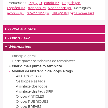
Traductions :
عربي
,
català
,
English
,
Español
,
français
,
Nederlands
,
Português
,
русский
,
slovenčina
,
Türkçe
,
українська
O que é o SPIP
Usar o SPIP
Webmasters
Princípio geral
Onde gravar os ficheiros de templates?
Criar o meu primeiro template
Manual de referência de loops e tags
#ID_LOGO_XXX
Os loops e as tags
A sintaxe dos loops
A sintaxe das tags SPIP
O loop ARTICLES
O loop RUBRIQUES
O loop BREVES