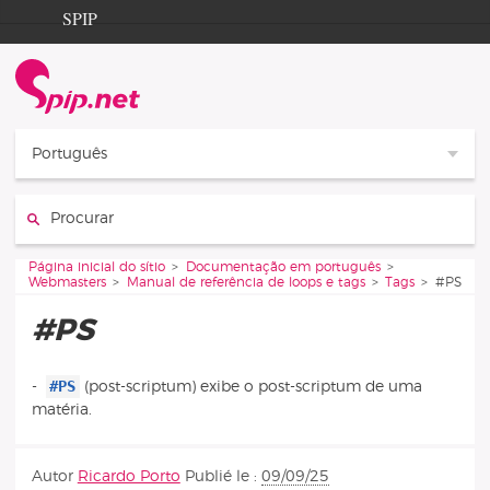
Aller au contenu
Aller à la navigation
SPIP
Página inicial do sítio
Documentation
Contribution
Português
Entraide
Procurar :
Découverte
Vous êtes ici :
Página inicial do sítio
Documentação em português
Webmasters
Manual de referência de loops e tags
Tags
#PS
#PS
#PS
-
(post-scriptum) exibe o post-scriptum de uma
matéria.
Autor
Ricardo Porto
Publié le :
09/09/25