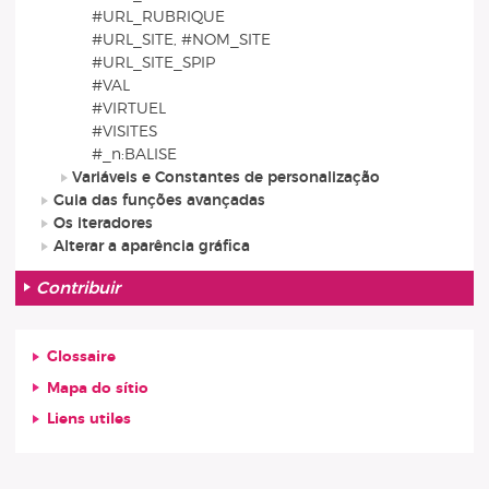
#URL_RUBRIQUE
#URL_SITE, #NOM_SITE
#URL_SITE_SPIP
#VAL
#VIRTUEL
#VISITES
#_n:BALISE
Variáveis e Constantes de personalização
Guia das funções avançadas
Os iteradores
Alterar a aparência gráfica
Contribuir
Glossaire
Mapa do sítio
Liens utiles