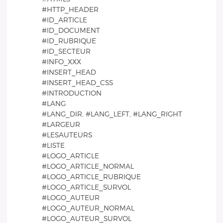
#HTTP_HEADER
#ID_ARTICLE
#ID_DOCUMENT
#ID_RUBRIQUE
#ID_SECTEUR
#INFO_XXX
#INSERT_HEAD
#INSERT_HEAD_CSS
#INTRODUCTION
#LANG
#LANG_DIR, #LANG_LEFT, #LANG_RIGHT
#LARGEUR
#LESAUTEURS
#LISTE
#LOGO_ARTICLE
#LOGO_ARTICLE_NORMAL
#LOGO_ARTICLE_RUBRIQUE
#LOGO_ARTICLE_SURVOL
#LOGO_AUTEUR
#LOGO_AUTEUR_NORMAL
#LOGO_AUTEUR_SURVOL