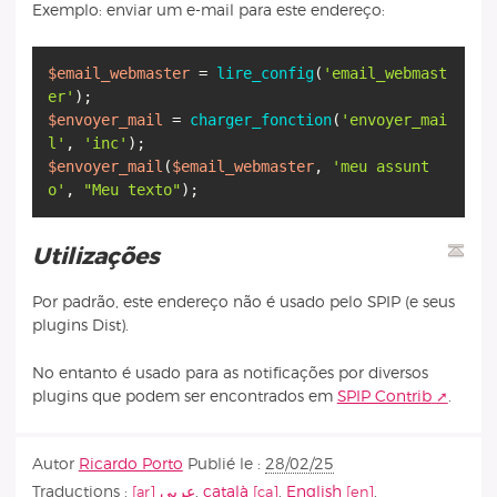
Exemplo: enviar um e-mail para este endereço:
$email_webmaster
=
lire_config
(
'email_webmast
er'
$envoyer_mail
=
charger_fonction
(
'envoyer_mai
l'
,
'inc'
$envoyer_mail
(
$email_webmaster
,
'meu assunt
o'
,
"Meu texto"
Utilizações
Por padrão, este endereço não é usado pelo SPIP (e seus
plugins Dist).
No entanto é usado para as notificações por diversos
plugins que podem ser encontrados em
SPIP Contrib
.
Autor
Ricardo Porto
Publié le :
28/02/25
Traductions :
عربي
,
català
,
English
,