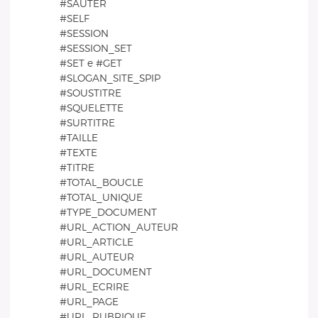
#SAUTER
#SELF
#SESSION
#SESSION_SET
#SET e #GET
#SLOGAN_SITE_SPIP
#SOUSTITRE
#SQUELETTE
#SURTITRE
#TAILLE
#TEXTE
#TITRE
#TOTAL_BOUCLE
#TOTAL_UNIQUE
#TYPE_DOCUMENT
#URL_ACTION_AUTEUR
#URL_ARTICLE
#URL_AUTEUR
#URL_DOCUMENT
#URL_ECRIRE
#URL_PAGE
#URL_RUBRIQUE