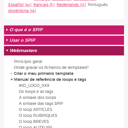
Español
,
français
,
Nederlands
,
Português
,
slovenčina
O que é o SPIP
Usar o SPIP
Webmasters
Princípio geral
Onde gravar os ficheiros de templates?
Criar o meu primeiro template
Manual de referência de loops e tags
#ID_LOGO_XXX
Os loops e as tags
A sintaxe dos loops
A sintaxe das tags SPIP
O loop ARTICLES
O loop RUBRIQUES
O loop BREVES
O loop AUTEURS