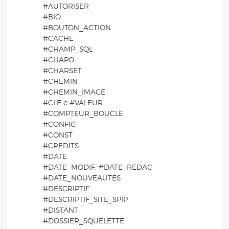
#AUTORISER
#BIO
#BOUTON_ACTION
#CACHE
#CHAMP_SQL
#CHAPO
#CHARSET
#CHEMIN
#CHEMIN_IMAGE
#CLE e #VALEUR
#COMPTEUR_BOUCLE
#CONFIG
#CONST
#CREDITS
#DATE
#DATE_MODIF, #DATE_REDAC
#DATE_NOUVEAUTES
#DESCRIPTIF
#DESCRIPTIF_SITE_SPIP
#DISTANT
#DOSSIER_SQUELETTE