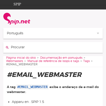
Aller au contenu
Aller à la navigation
SPIP
Página inicial do sítio
Documentation
Contribution
Português
Entraide
Procurar :
Découverte
Vous êtes ici :
Página inicial do sítio
Documentação em português
Webmasters
Manual de referência de loops e tags
Tags
#EMAIL_WEBMASTER
#EMAIL_WEBMASTER
#EMAIL_WEBMASTER
A tag
exibe o endereço de e-mail do
webmaster.
Apparu en : SPIP 1.5