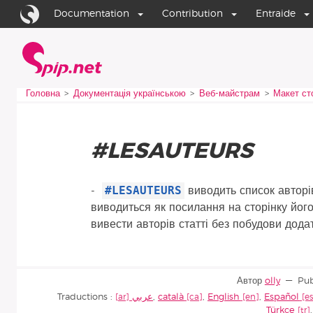
Aller au contenu
Aller à la navigation
Documentation
Contribution
Entraide
Головна
Vous êtes ici :
Головна
Документація українською
Веб-майстрам
Макет сто
#LESAUTEURS
#LESAUTEURS
-
виводить список авторів
виводиться як посилання на сторінку його
вивести авторів статті без побудови дод
Автор
olly
Pub
Traductions :
عربي
,
català
,
English
,
Español
Türkçe