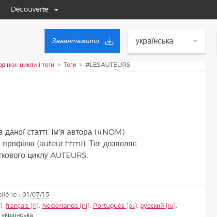
Découverte
українська
Завантажити
рінки: цикли і теги
Теги
#LESAUTEURS
 даної статті. Ім’я автора (#NOM)
 профілю (auteur.html). Тег дозволяє
аткового циклу
AUTEURS
.
lié le :
01/07/15
,
français
,
Nederlands
,
Português
,
русский
,
,
українська