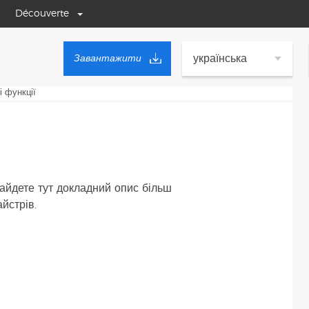
Découverte
українська
Завантажити
і функції
найдете тут докладний опис більш
йстрів.