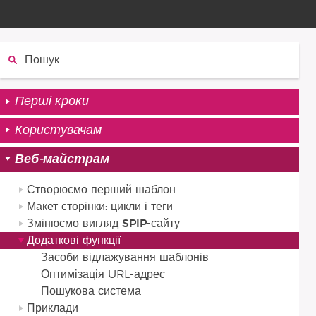
Пошук:
Перші кроки
Користувачам
Веб-майстрам
Створюємо перший шаблон
Макет сторінки: цикли і теги
Змінюємо вигляд SPIP-сайту
Додаткові функції
Засоби відлажування шаблонів
Оптимізація URL-адрес
Пошукова система
Приклади