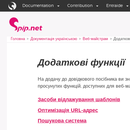
Aller au contenu
Aller à la navigation
Documentation
Contribution
Entraide
Головна
Vous êtes ici :
Головна
Документація українською
Веб-майстрам
Додатков
Додаткові функції
На додачу до довідкового посібника ви з
просунутих функцій, доступних для веб-ма
Засоби відлажування шаблонів
Статті розділу
Оптимізація URL-адрес
Пошукова система