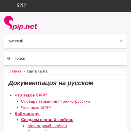
Aller au contenu
Aller à la navigation
SPIP
Главная
Documentation
Contribution
русский
Entraide
Поиск:
Découverte
Vous êtes ici :
Главная
Карта сайта
Карта сайта
Документация на русском
Что такое SPIP?
Словарь терминов (Франко-русский)
Что такое SPIP?
Вебмастеру
Создаем первый шаблон
Мой первый шаблон