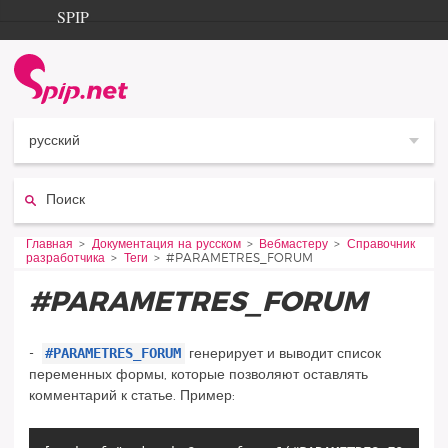
Aller au contenu
Aller à la navigation
SPIP
Главная
Documentation
Contribution
русский
Entraide
Поиск:
Découverte
Vous êtes ici :
Главная
Документация на русском
Вебмастеру
Справочник
разработчика
Теги
#PARAMETRES_FORUM
#PARAMETRES_FORUM
#PARAMETRES_FORUM
-
генерирует и выводит список
переменных формы, которые позволяют оставлять
комментарий к статье. Пример: