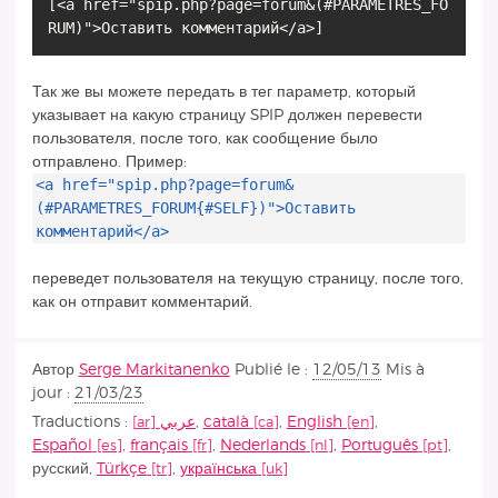
[<a href="spip.php?page=forum&(#PARAMETRES_FO
Так же вы можете передать в тег параметр, который
указывает на какую страницу SPIP должен перевести
пользователя, после того, как сообщение было
отправлено. Пример:
<a href="spip.php?page=forum&
(#PARAMETRES_FORUM{#SELF})">Оставить
комментарий</a>
переведет пользователя на текущую страницу, после того,
как он отправит комментарий.
Автор
Serge Markitanenko
Publié le :
12/05/13
Mis à
jour :
21/03/23
Traductions :
عربي
,
català
,
English
,
Español
,
français
,
Nederlands
,
Português
,
русский
,
Türkçe
,
українська