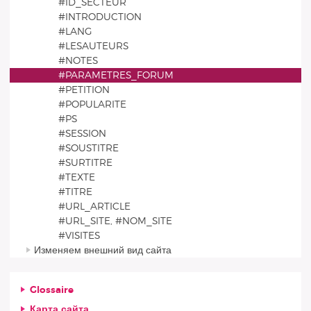
#ID_SECTEUR
#INTRODUCTION
#LANG
#LESAUTEURS
#NOTES
#PARAMETRES_FORUM
#PETITION
#POPULARITE
#PS
#SESSION
#SOUSTITRE
#SURTITRE
#TEXTE
#TITRE
#URL_ARTICLE
#URL_SITE, #NOM_SITE
#VISITES
Изменяем внешний вид сайта
Glossaire
Карта сайта