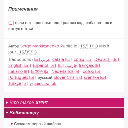
Примечания
[
1
]
если нет, проверьте еще раз как код шаблона, так и
статус статьи...
Автор
Serge Markitanenko
Publié le :
15/11/10
Mis à
jour :
13/05/15
Traductions :
عربي
,
català
,
corsu
,
Deutsch
,
English
,
Español
,
فارسى
,
français
,
italiano
,
日本語
,
Nederlands
,
polski
,
Português
,
русский
,
slovenčina
,
svenska
,
Türkçe
,
українська
Что такое SPIP?
Вебмастеру
Создаем первый шаблон