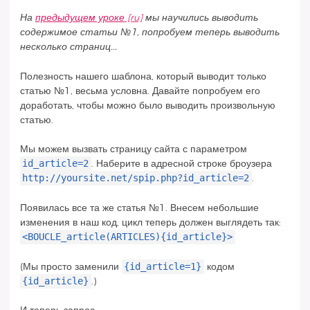
На
предыдущем уроке
мы научились выводить
содержимое статьи №1, попробуем теперь выводить
несколько страниц...
Полезность нашего шаблона, который выводит только
статью №1, весьма условна. Давайте попробуем его
доработать, чтобы можно было выводить произвольную
статью.
Мы можем вызвать страницу сайта с параметром
id_article=2
. Наберите в адресной строке броузера
http://yoursite.net/spip.php?id_article=2
.
Появилась все та же статья №1. Внесем небольшие
изменения в наш код, цикл теперь должен выглядеть так:
<BOUCLE_article(ARTICLES){id_article}>
{id_article=1}
(Мы просто заменили
кодом
{id_article}
.)