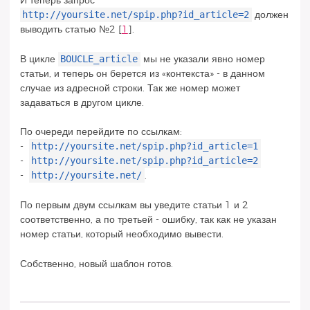
И теперь запрос
http://yoursite.net/spip.php?id_article=2
должен
выводить статью №2
[
1
]
.
BOUCLE_article
В цикле
мы не указали явно номер
статьи, и теперь он берется из «контекста» - в данном
случае из адресной строки. Так же номер может
задаваться в другом цикле.
По очереди перейдите по ссылкам:
http://yoursite.net/spip.php?id_article=1
-
http://yoursite.net/spip.php?id_article=2
-
http://yoursite.net/
-
.
По первым двум ссылкам вы уведите статьи 1 и 2
соответственно, а по третьей - ошибку, так как не указан
номер статьи, который необходимо вывести.
Собственно, новый шаблон готов.