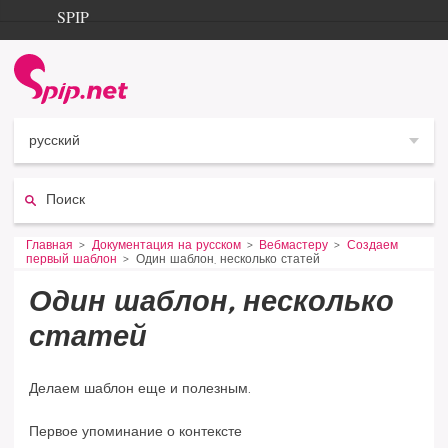
Aller au contenu
Aller à la navigation
SPIP
Главная
Documentation
Contribution
русский
Entraide
Поиск:
Découverte
Vous êtes ici :
Главная
Документация на русском
Вебмастеру
Создаем
первый шаблон
Один шаблон, несколько статей
Один шаблон, несколько
статей
Делаем шаблон еще и полезным.
Первое упоминание о контексте