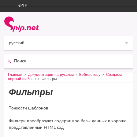
Aller au contenu
Aller à la navigation
SPIP
Главная
Documentation
Contribution
русский
Entraide
Поиск:
Découverte
Vous êtes ici :
Главная
Документация на русском
Вебмастеру
Создаем
первый шаблон
Фильтры
Фильтры
Тонкости шаблонов
Фильтри преобразуют содержимое базы данных в хорошо
представленный HTML код