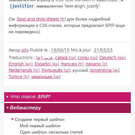
|justifier
эквивалентен "text-align: justify".
См.
Spip and style sheets
для более подробной
информации о CSS стилях, которые предлагает SPIP (еще
не переведено).
Автор
olly
Publié le :
18/06/15
Mis à jour :
21/03/23
Traductions :
عربي
,
català
,
corsu
,
Deutsch
,
English
,
Español
,
français
,
italiano
,
Nederlands
,
Português
,
русский
,
slovenčina
,
Türkçe
,
українська
Что такое SPIP?
Вебмастеру
Создаем первый шаблон
Мой первый шаблон
Один шаблон, несколько статей