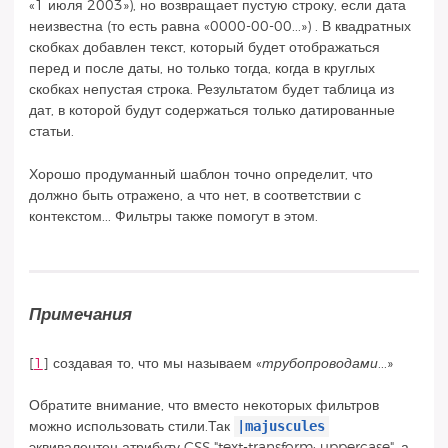
«1 июля 2003»), но возвращает пустую строку, если дата
неизвестна (то есть равна «0000-00-00...») . В квадратных
скобках добавлен текст, который будет отображаться
перед и после даты, но только тогда, когда в круглых
скобках непустая строка. Результатом будет таблица из
дат, в которой будут содержаться только датированные
статьи.
Хорошо продуманный шаблон точно определит, что
должно быть отражено, а что нет, в соответствии с
контекстом... Фильтры также помогут в этом.
Примечания
[
1
]
создавая то, что мы называем «
трубопроводами
...»
Обратите внимание, что вместо некоторых фильтров
|majuscules
можно использовать стили.Так
эквивалентен атрибуту CSS "text-transform: uppercase", а