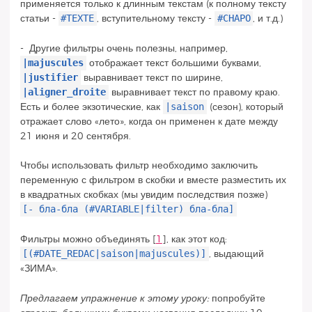
применяется только к длинным текстам (к полному тексту
#TEXTE
#CHAPO
статьи -
, вступительному тексту -
, и т.д.)
- Другие фильтры очень полезны, например,
|majuscules
отображает текст большими буквами,
|justifier
выравнивает текст по ширине,
|aligner_droite
выравнивает текст по правому краю.
|saison
Есть и более экзотические, как
(сезон), который
отражает слово «лето», когда он применен к дате между
21 июня и 20 сентября.
Чтобы использовать фильтр необходимо заключить
переменную с фильтром в скобки и вместе разместить их
в квадратных скобках (мы увидим последствия позже)
[- бла-бла (#VARIABLE|filter) бла-бла]
Фильтры можно объединять
[
1
]
, как этот код:
[(#DATE_REDAC|saison|majuscules)]
, выдающий
«ЗИМА».
Предлагаем упражнение к этому уроку:
попробуйте