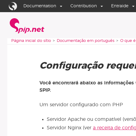
Aller au contenu
Aller à la navigation
Documentation
Contribution
Entraide
Página inicial do sítio
Vous êtes ici :
Página inicial do sítio
Documentação em português
O que é
Configuração reque
Você encontrará abaixo as informações t
SPIP.
Um servidor configurado com PHP
Servidor Apache ou compatível (versõe
Servidor Nginx (ver
a receita de confi