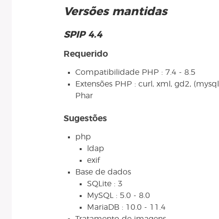
Versões mantidas
SPIP 4.4
Requerido
Compatibilidade PHP : 7.4 - 8.5
Extensões PHP : curl, xml, gd2, (mysqli 
Phar
Sugestões
php
ldap
exif
Base de dados
SQLite : 3
MySQL : 5.0 - 8.0
MariaDB : 10.0 - 11.4