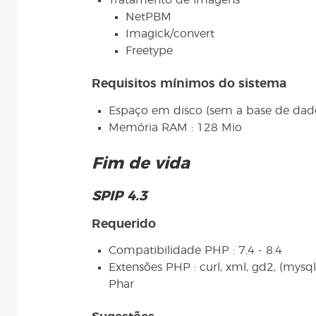
Tratamento de imagens
NetPBM
Imagick/convert
Freetype
Requisitos mínimos do sistema
Espaço em disco (sem a base de dado
Memória RAM : 128 Mio
Fim de vida
SPIP 4.3
Requerido
Compatibilidade PHP : 7.4 - 8.4
Extensões PHP : curl, xml, gd2, (mysqli 
Phar