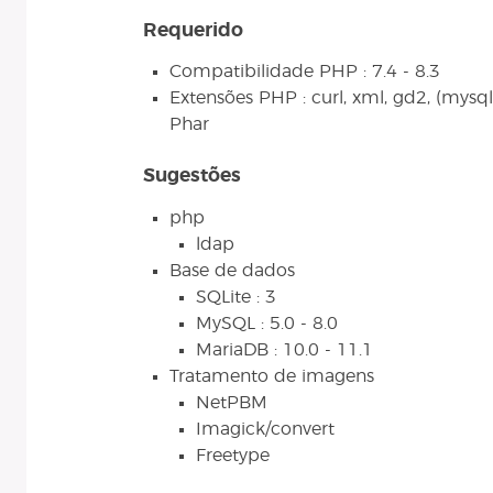
Requerido
Compatibilidade PHP : 7.4 - 8.3
Extensões PHP : curl, xml, gd2, (mysqli 
Phar
Sugestões
php
ldap
Base de dados
SQLite : 3
MySQL : 5.0 - 8.0
MariaDB : 10.0 - 11.1
Tratamento de imagens
NetPBM
Imagick/convert
Freetype