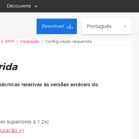
Découverte
Português
Download
 o SPIP
Instalação
Configuração requerida
rida
écnicas relativas às versões estáveis do
s superiores à 1.2x)
guração
)