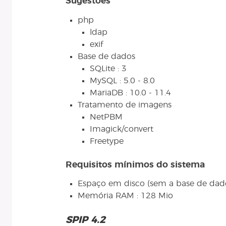
Sugestões
php
ldap
exif
Base de dados
SQLite : 3
MySQL : 5.0 - 8.0
MariaDB : 10.0 - 11.4
Tratamento de imagens
NetPBM
Imagick/convert
Freetype
Requisitos mínimos do sistema
Espaço em disco (sem a base de dado
Memória RAM : 128 Mio
SPIP 4.2