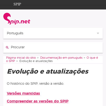
Aller au contenu
Aller à la navigation
SPIP
Página inicial do sítio
Documentation
Contribution
Português
Entraide
Procurar :
Découverte
Vous êtes ici :
Página inicial do sítio
Documentação em português
O que é
o SPIP
Evolução e atualizações
Evolução e atualizações
O histórico do SPIP, versão a versão.
Versões mantidas
Artigos desta rubrica
Compreender as versões do SPIP