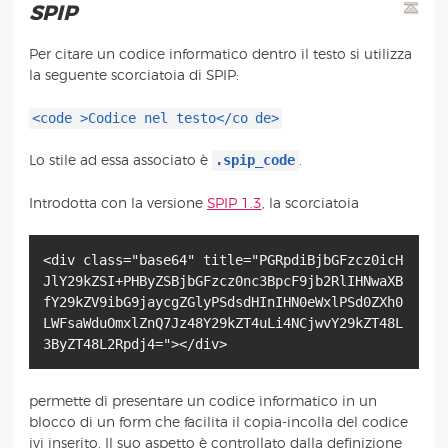
SPIP
Per citare un codice informatico dentro il testo si utilizza
la seguente scorciatoia di SPIP:
<code
>Codice nel testo</co
de>
.spip_code
Lo stile ad essa associato è
.
Introdotta con la versione
SPIP 1.3
, la scorciatoia
<div class="base64" title="PGRpdiBjbGFzcz0icH
JlY29kZSI+PHByZSBjbGFzcz0nc3BpcF9jb2RlIHNwaXB
fY29kZV9ibG9jaycgZGlyPSdsdHInIHN0eWxlPSd0ZXh0
LWFsaWduOmxlZnQ7Jz48Y29kZT4uLi4NCjwvY29kZT48L
3ByZT48L2Rpdj4="></div>
permette di presentare un codice informatico in un
blocco di un form che facilita il copia-incolla del codice
ivi inserito. Il suo aspetto è controllato dalla definizione