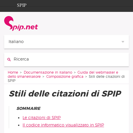
Aller au contenu
Aller à la navigation
SPIP
Home
Documentation
Contribution
Italiano
Entraide
Cerca:
Découverte
Vous êtes ici :
Home
Documentazione in italiano
Guida del webmaster e
dello smanettatore
Composizione grafica
Stili delle citazioni di
SPIP
Stili delle citazioni di SPIP
SOMMAIRE
Le citazioni di SPIP
Il codice informatico visualizzato in SPIP