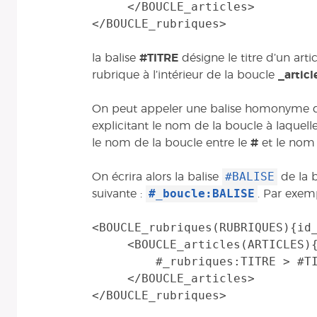
     </BOUCLE_articles>

la balise
#TITRE
désigne le titre d’un articl
rubrique à l’intérieur de la boucle
_articl
On peut appeler une balise homonyme de
explicitant le nom de la boucle à laquelle l
le nom de la boucle entre le
#
et le nom 
#BALISE
On écrira alors la balise
de la 
#_boucle:BALISE
suivante :
. Par exemp
<BOUCLE_rubriques(RUBRIQUES){id_
     <BOUCLE_articles(ARTICLES){id_rubrique}>

         #_rubriques:TITRE > #TITRE

     </BOUCLE_articles>
