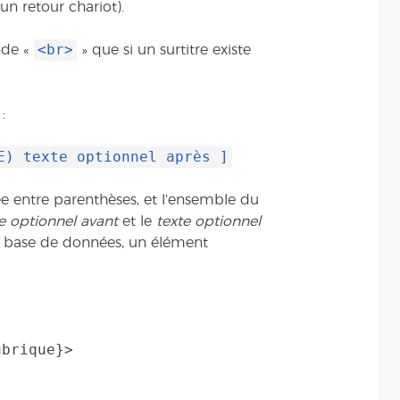
un retour chariot).
<br>
code «
» que si un surtitre existe
:
E) texte optionnel après ]
ée entre parenthèses, et l’ensemble du
e optionnel avant
et le
texte optionnel
 la base de données, un élément
brique}>
