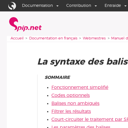
Aller au contenu
Aller à la navigation
Documentation
Contribution
Entraide
Accueil
Vous êtes ici :
Accueil
Documentation en français
Webmestres
Manuel d
La syntaxe des bali
SOMMAIRE
Fonctionnement simplifié
Codes optionnels
Balises non ambiguës
Filtrer les résultats
Court-circuiter le traitement par S
Les paramètres des balises