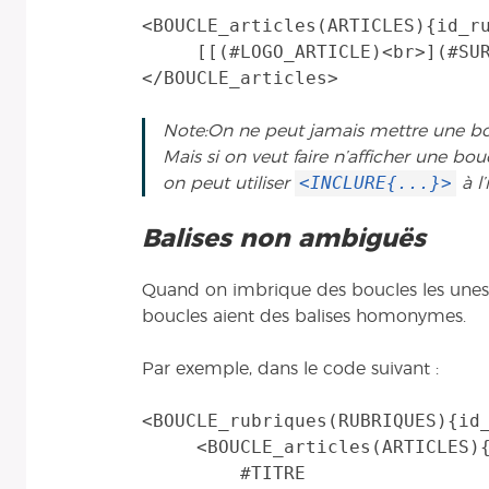
<BOUCLE_articles(ARTICLES){id_ru
     [[(#LOGO_ARTICLE)<br>](#SURTITRE)<br>]

Note:On ne peut jamais mettre une bou
Mais si on veut faire n’afficher une bou
<INCLURE{...}>
on peut utiliser
à l’
Balises non ambiguës
Quand on imbrique des boucles les unes d
boucles aient des balises homonymes.
Par exemple, dans le code suivant :
<BOUCLE_rubriques(RUBRIQUES){id_
     <BOUCLE_articles(ARTICLES){id_rubrique}>

         #TITRE
