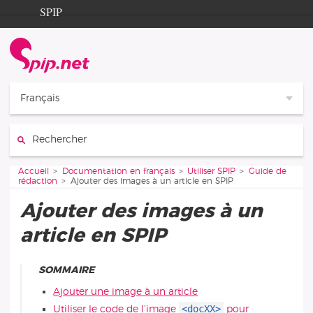
Aller au contenu
Aller à la navigation
SPIP
Accueil
Documentation
Contribution
Français
Entraide
Rechercher :
Découverte
Vous êtes ici :
Accueil
Documentation en français
Utiliser SPIP
Guide de
rédaction
Ajouter des images à un article en SPIP
Ajouter des images à un
article en SPIP
SOMMAIRE
Ajouter une image à un article
<docXX>
Utiliser le code de l’image
pour