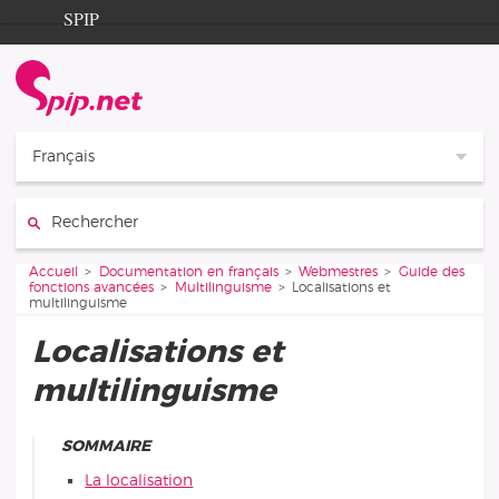
Aller au contenu
Aller à la navigation
SPIP
Accueil
Documentation
Contribution
Français
Entraide
Rechercher :
Découverte
Vous êtes ici :
Accueil
Documentation en français
Webmestres
Guide des
fonctions avancées
Multilinguisme
Localisations et
multilinguisme
Localisations et
multilinguisme
SOMMAIRE
La localisation