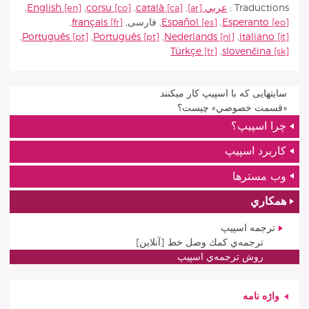
Traductions :
عربي
,
català
,
corsu
,
English
,
Esperanto
,
Español
,
فارسى
,
français
,
,
Português
,
Português
,
Nederlands
,
italiano
Türkçe
,
slovenčina
سايتهايی که با اسپيپ کار ميکنند
«قسمت خصوصي» چيست؟
چرا اسپيپ؟
كاربرد اسپيپ
وب مسترها
همكاري
ترجمه اسپيپ
ترجمه‌ي كمك وصل خط [آنلاين]
روش ترجمه‌ي اسپيپ
واژه‌ نامه