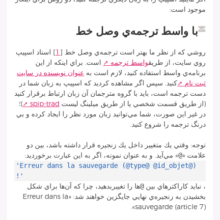
موجود است:
با واسط ترجمه‌ي وصل خط
روشي كه از نظر ما بهتر است ترجمه‌ي وصل‌ خط
[
1
]
اسناد اسپيپ
روي سايت، از طريق
واسط ترجمه
است. براي اينكه از اين
برنامه‌ي واسط استفاده كنيد، لازم است به
عنوان نويسنده در سايت
ثبت نام
كنيد. سپس اگر مشاهده كرديد كه اسپيپ به زبان شما در
دست ترجمه‌ است، بايد با گروه مترجمان آن زبان ارتباط برقرار كنيد
(از طريق قسمت شخصي يا از طريق ميلينگ ليست
spip-trad
)؛
در غير اين صورت، شما مي‌توانيد زبان مورد نظر را ايجاد كرده و بي
درنگ ترجمه را شروع كنيد.
توجه: وقتي يك متغيير داخل يك زنجيره قرار داشته باشد، بين دو
@
علامت «
» مي‌آيد. و به عنوان نمونه، اگر به اين عبارت برخورديد:
'Erreur dans la sauvegarde (@type@ @id_objet@)
!'
@
، نبايد كاراكتر‌هاي بين
ها را تغييربدهيد، چرا كه آن‌ها براي شكل
بخشيدن به زنجيره‌ي نهايي جايگزين خواهند شد: «Erreur dans la
sauvegarde (article 7)».