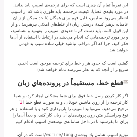
اين تقريباً تمام آن چيزي است كه براي ترجمه‌ي اسپيپ بايد بدانيد.
در مورد بقيه‌ي قضايا، كيفيت ترجمه‌ها بايد طوري باشد كه از اسپيپ
انتظار مي‌رود: سليس، قابل فهم براي همگان (تا حد ممكن از زبان
عاميانه پرهيز كيند)، درستي زبان (از غلط‌هاي املائي بپرهيزيد) ، و از
اين قبيل. البته، بايد دست كم تا حدودي اسپيپ را بفهميد و بشناسيد،
و در مورد ترجمه‌هايي كه انجام مي‌دهيد در ارتباط با استفاده‌ از آن‌ها
فكر كنيد، چرا كه اگر مراقب نباشيد خيلي ساده سبب بد فهمي
خواهيد شد.
گفتني است كه حدود هزار خط براي ترجمه موجود است (خيلي
سريع‌تر از آنچه كه به نظر مي‌رسد تمام خواهند شد).
قطع خط، مستقيماً در پرونده‌هاي زبان
اگر كار كردن وصل خط فوق براي شما مشكلي ايجاد كرد، و شما
كار ترجمه‌ را از روي ماشين خودتان، و به صورت قطع خط
[
2
]
ترجيح مي‌دهيد، مي‌توانيد اسپيپ را باربرداري كنيد و با استفاده از هر
نوع ويرايشگر متن روي پرونده‌هاي آن زبان كار كنيد، و بعداً آن‌ها را
براي ما بفرستيد تا در داخل سامانه‌ي توسعه‌‌ي اسپيپ ادغام كنيم.
ecrire/lang/
توزيع اسپيپ شامل يك پوشه‌ي
است كه در آن،