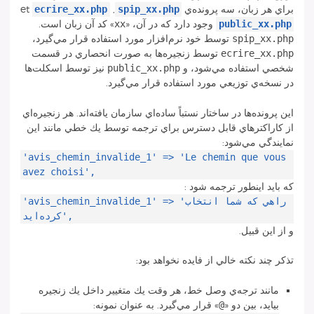
ecrire_xx.php
spip_xx.php
براي هر زبان، سه پرونده‌‌ي
,
et
xx
public_xx.php
وجود دارد كه در آن، «
» كد آن زبان است.
spip_xx.php
توسط خود نرم‌افزار مورد استفاده قرار مي‌گيرد،
ecrire_xx.php
توسط زنجيره‌ها به صورت انحصاري در قسمت
public_xx.php
شخصي استفاده مي‌شود، و
نيز توسط اسكلت‌ها
در نسخه‌ي توزيعي مورد استفاده قرار مي‌گيرد.
اين پرونده‌ها در ساختار نستباً ساده‌اي سازمان يافته‌اند. هر زنجيره‌اي
از كاراكترهاي قابل دسترس براي ترجمه توسط يك خطي مانند اين
نمايندگي مي‌شود:
'avis_chemin_invalide_1' => 'Le chemin que vous
avez choisi',
كه بايد اينطور ترجمه شود :
'avis_chemin_invalide_1' => 'راهي كه شما انتخاب
كرده‌ايد',
و از اين قبيل.
تذكر چند نكته خالي از فايده نخواهد بود:
مانند ترجه‌ي وصل خط، هر وقت يك متغيير داخل يك زنجيره
@
بيايد، بين دو «
» قرار مي‌گيرد. به عنوان نمونه: