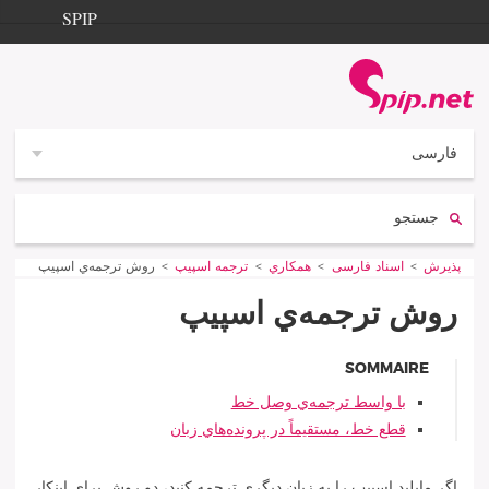
Aller à la navigation
Aller au contenu
SPIP
پذيرش
Documentation
Contribution
فارسى
Entraide
جستجو:
Découverte
پذيرش
Vous êtes ici :
اسناد فارسی
همكاري
ترجمه اسپيپ
روش ترجمه‌ي اسپيپ
روش ترجمه‌ي اسپيپ
SOMMAIRE
با واسط ترجمه‌ي وصل خط
قطع خط، مستقيماً در پرونده‌هاي زبان
اگر مايليد اسپيپ را به زبان ديگري ترجمه كنيد، دو روش براي اينكار