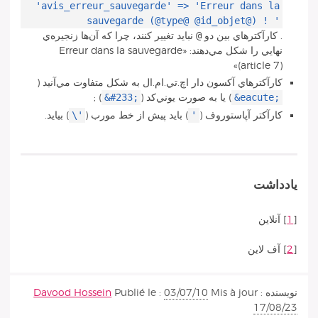
'avis_erreur_sauvegarde' => 'Erreur dans la
sauvegarde (@type@ @id_objet@) ! '
@
. كارآكترهاي بين دو
نبايد تغيير كنند، چرا كه آن‌ها زنجيره‌ي
نهايي را شكل مي‌دهند: «Erreur dans la sauvegarde
(article 7)»
كارآكتر‌هاي آكسون دار اچ.تي.ام.ال به شكل متفاوت مي‌آنيد (
&#233;
&eacute;
) يا به صورت يوني‌كد (
) ;
\'
'
كارآكتر آپاستوروف (
) بايد پيش از خط مورب (
) بيايد.
يادداشت
[
1
]
آنلاين
[
2
]
آف لاين
نويسنده
Mis à jour :
03/07/10
Publié le :
Davood Hossein
17/08/23