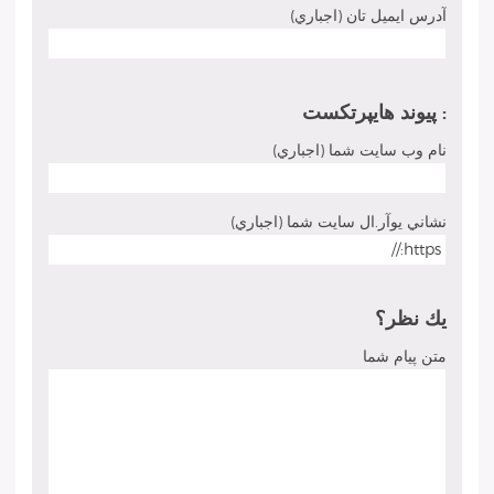
آدرس ايميل تان (اجباري)
: پيوند هايپرتكست
نام وب سايت شما (اجباري)
نشاني يوآر.ال سايت شما (اجباري)
يك نظر؟
متن پيام شما