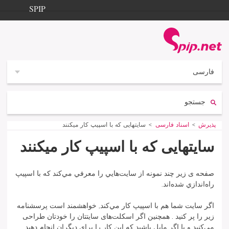
Aller à la navigation
Aller au contenu
SPIP
پذيرش
Documentation
Contribution
فارسى
Entraide
جستجو:
Découverte
پذيرش
Vous êtes ici :
اسناد فارسی
سايتهايی که با اسپيپ کار ميکنند
سايتهايی که با اسپيپ کار ميکنند
صفحه ی زير چند نمونه از سايت‌هايي را معرفي مي‌كند كه با اسپيپ
راه‌اندازي شده‌اند.
اگر سايت شما هم با اسپيپ كار مي‌كند, خواهشمند است پرسشنامه
زير را پر کنيد . همچنين اگر اسکلت‌های سايتتان را خودتان طراحی
مي‌کنيد و يا اگر مايل باشيد که اين کار را برای ديگران انجام دهيد,