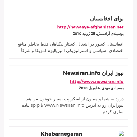
نوای افغانستان
http://nawaaye-afghanistan.net
بوسيله‌ى آزادمنش, 28 ژوئيه 2010
افغانستان کشور در اشغال. کشتار بیگناهان فقط بخاطر منافع
اقتصادی، سیاسی و استراتیژیکی امپریالیزم امزیکا و شرکأ
نیوز ایران Newsiran.info
http://www.newsiran.info
بوسيله‌ى مهدی, 4 آوريل 2010
درود به شما و ممنون از اسکریپت بسیار خوبتون من هم
نیوزایران رو به آدرس www.Newsiran.info با spip پیاده
سازی کردم
Khabarnegaran