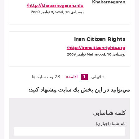
http://khabarnegaran.info/
بوسيله‌ى Djavad, 10 نوامبر 2009
Iran Citizen Rights
http://irancitizenrights.org/
بوسيله‌ى Mahmood, 10 نوامبر 2009
« قبيلي
1
ادامه»
| 28 وب سايت‌ها
مي‌توانيد در اين بخش يك سايت پيشنهاد كنيد:
كلمه شناسايى
نام شما (اجباري)