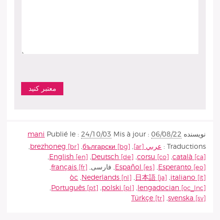
نويسنده
06/08/22
Mis à jour :
24/10/03
Publié le :
mani
Traductions :
عربي
,
български
,
brezhoneg
,
,
English
,
Deutsch
,
corsu
,
català
Esperanto
,
Español
,
فارسى
,
français
,
òc
,
Nederlands
,
日本語
,
italiano
,
Português
,
polski
,
lengadocian
Türkçe
,
svenska