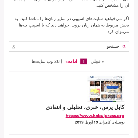
آن را مشخص کنيد.
اگر مي‌خواهيد سايت‌هاي اسپيپي در ساير زبان‌ها را تماشا كنيد، به
بخش مربوط به همان زبان برويد. خواهيد ديد كه با اسپيپ چه‌ها
مي‌توان كرد!
جستجو:
X
« قبيلي
1
ادامه»
| 28 وب سايت‌ها
کابل پرس، خبری، تحلیلی و انتقادی
https://www.kabulpress.org
بوسيله‌ى کامران, 15 آوريل 2019