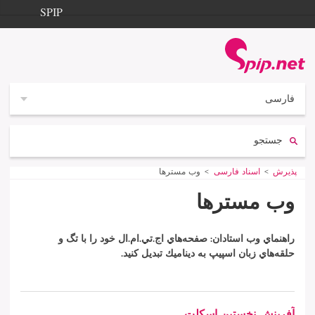
Aller à la navigation
Aller au contenu
SPIP
پذيرش
Documentation
Contribution
فارسى
Entraide
جستجو:
Découverte
پذيرش
Vous êtes ici :
اسناد فارسی
وب مسترها
وب مسترها
راهنماي وب استادان: صفحه‌هاي اج.تي.ام.ال خود را با تگ و
حلقه‌‌هاي زبان اسپيپ به ديناميك تبديل كنيد.
زيربخش‌ها
آفرينش نخستين اسكلت