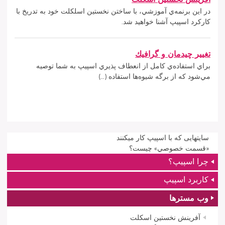
در اين برنمه‌ي آموزشي، با ساختن نخستين اسلكلت خود به تدريخ با
كاركرد اسپيپ آشنا خواهيد شد.
تغيير چيدمان و گرافيك
براي استفاده‌ي كامل از انعطاف‌ پذيري اسپيپ به شما توصيه
مي‌شود كه از برگه شيوه‌ها استفاده (…)
سايتهايی که با اسپيپ کار ميکنند
«قسمت خصوصي» چيست؟
چرا اسپيپ؟
كاربرد اسپيپ
وب مسترها
آفرينش نخستين اسكلت