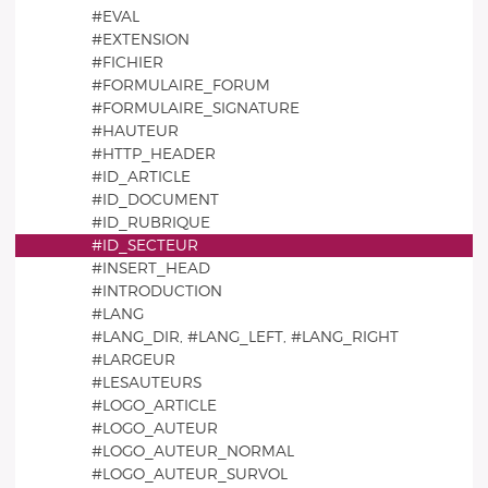
#EVAL
#EXTENSION
#FICHIER
#FORMULAIRE_FORUM
#FORMULAIRE_SIGNATURE
#HAUTEUR
#HTTP_HEADER
#ID_ARTICLE
#ID_DOCUMENT
#ID_RUBRIQUE
#ID_SECTEUR
#INSERT_HEAD
#INTRODUCTION
#LANG
#LANG_DIR, #LANG_LEFT, #LANG_RIGHT
#LARGEUR
#LESAUTEURS
#LOGO_ARTICLE
#LOGO_AUTEUR
#LOGO_AUTEUR_NORMAL
#LOGO_AUTEUR_SURVOL