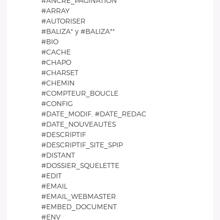
#ANCRE_PAGINATION
#ARRAY
#AUTORISER
#BALIZA* y #BALIZA**
#BIO
#CACHE
#CHAPO
#CHARSET
#CHEMIN
#COMPTEUR_BOUCLE
#CONFIG
#DATE_MODIF, #DATE_REDAC
#DATE_NOUVEAUTES
#DESCRIPTIF
#DESCRIPTIF_SITE_SPIP
#DISTANT
#DOSSIER_SQUELETTE
#EDIT
#EMAIL
#EMAIL_WEBMASTER
#EMBED_DOCUMENT
#ENV