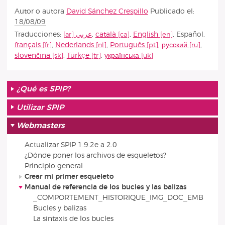
Autor o autora
David Sánchez Crespillo
Publicado el:
18/08/09
Traducciones:
عربي
,
català
,
English
,
Español
,
français
,
Nederlands
,
Português
,
русский
,
slovenčina
,
Türkçe
,
українська
¿Qué es SPIP?
Utilizar SPIP
Webmasters
Actualizar SPIP 1.9.2e a 2.0
¿Dónde poner los archivos de esqueletos?
Principio general
Crear mi primer esqueleto
Manual de referencia de los bucles y las balizas
_COMPORTEMENT_HISTORIQUE_IMG_DOC_EMB
Bucles y balizas
La sintaxis de los bucles