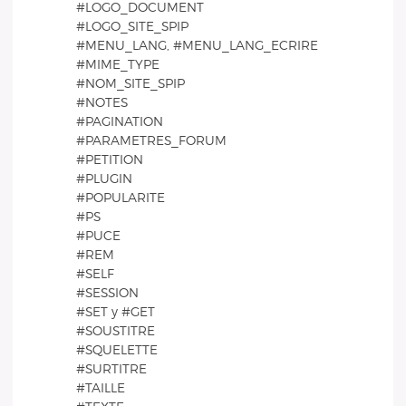
#LOGO_DOCUMENT
#LOGO_SITE_SPIP
#MENU_LANG, #MENU_LANG_ECRIRE
#MIME_TYPE
#NOM_SITE_SPIP
#NOTES
#PAGINATION
#PARAMETRES_FORUM
#PETITION
#PLUGIN
#POPULARITE
#PS
#PUCE
#REM
#SELF
#SESSION
#SET y #GET
#SOUSTITRE
#SQUELETTE
#SURTITRE
#TAILLE