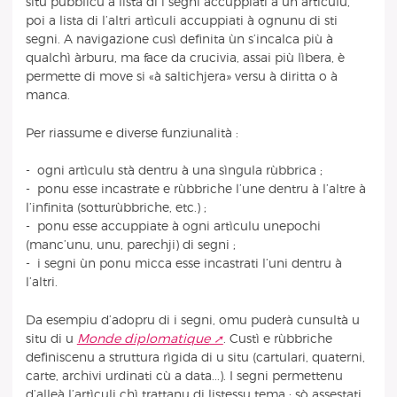
situ pùbblicu a lista di i segni accuppiati à un artìculu,
poi a lista di l’altri artìculi accuppiati à ognunu di sti
segni. A navigazione cusì definita ùn s’incalca più à
qualchì àrburu, ma face da crucivia, assai più lìbera, è
permette di move si «à saltichjera» versu à diritta o à
manca.
Per riassume e diverse funziunalità :
- ogni artìculu stà dentru à una sìngula rùbbrica ;
- ponu esse incastrate e rùbbriche l’une dentru à l’altre à
l’infinita (sotturùbbriche, etc.) ;
- ponu esse accuppiate à ogni artìculu unepochi
(manc’unu, unu, parechji) di segni ;
- i segni ùn ponu micca esse incastrati l’uni dentru à
l’altri.
Da esempiu d’adopru di i segni, omu puderà cunsultà u
situ di u
Monde diplomatique
. Custì e rùbbriche
definiscenu a struttura rìgida di u situ (cartulari, quaterni,
carte, archivi urdinati cù a data...). I segni permettenu
d’alleà l’artìculi chì trattanu di listessu tema ; sò assestati