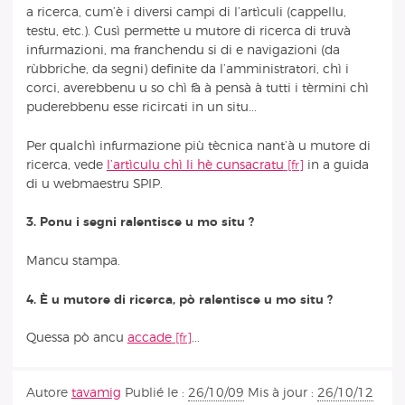
a ricerca, cum’è i diversi campi di l’artìculi (cappellu,
testu, etc.). Cusì permette u mutore di ricerca di truvà
infurmazioni, ma franchendu si di e navigazioni (da
rùbbriche, da segni) definite da l’amministratori, chì i
corci, averebbenu u so chì fà à pensà à tutti i tèrmini chì
puderebbenu esse ricircati in un situ...
Per qualchì infurmazione più tècnica nant’à u mutore di
ricerca, vede
l’artìculu chì li hè cunsacratu
in a guida
di u webmaestru SPIP.
3. Ponu i segni ralentisce u mo situ ?
Mancu stampa.
4. È u mutore di ricerca, pò ralentisce u mo situ ?
Quessa pò ancu
accade
...
Autore
tavamig
Publié le :
26/10/09
Mis à jour :
26/10/12