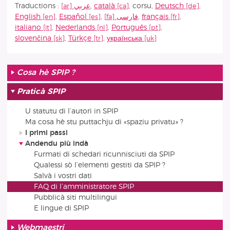
Traductions :
عربي
,
català
,
corsu
,
Deutsch
,
English
,
Español
,
فارسى
,
français
,
italiano
,
Nederlands
,
Português
,
slovenčina
,
Türkçe
,
українська
Cosa hè SPIP ?
Praticà SPIP
U statutu di l’autori in SPIP
Ma cosa hè stu puttachju di «spaziu privatu» ?
I primi passi
Andendu più indà
Furmati di schedari ricunnisciuti da SPIP
Qualessi sò l’elementi gestiti da SPIP ?
Salvà i vostri dati
FAQ di l’amministratore SPIP
Pubblicà siti multilingui
E lingue di SPIP
Webmaestri