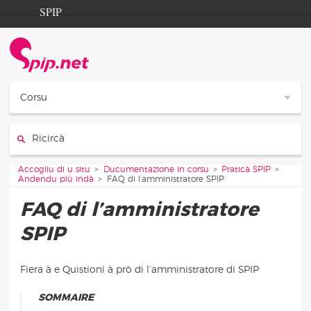
Aller au contenu
Aller à la navigation
SPIP
Accogliu di u situ
Documentation
Contribution
Corsu
Entraide
Ricircà :
Découverte
Vous êtes ici :
Accogliu di u situ
Ducumentazione in corsu
Praticà SPIP
Andendu più indà
FAQ di l’amministratore SPIP
FAQ di l’amministratore
SPIP
Fiera à e Quistioni à prò di l’amministratore di SPIP
SOMMAIRE