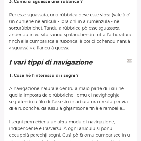
3. Cumu si sguassa una rùbbrica ?
Per esse sguassata, una rùbbrica deve esse viota (vale à dì
ùn cuntene nè artìculi - fora chì in a rumènzula - nè
sotturùbbriche). Tandu a rùbbrica pò esse sguassata,
andendu in «u situ sanu», spalanchendu tutta l’arburatura
finch’ella cumparisca a rùbbrica, è poi clicchendu nant’à
« sguassà » à fiancu à quessa.
I vari tippi di navigazione
1. Cosa hè l’interessu di i segni ?
A navigazione naturale dentru a maiò parte di i siti hè
quella imposta da e rùbbriche : omu ci navigheghja
seguitendu u filu di l’assestu in arburatura creata per via
di e rùbbriche, da fustu à ghjambone fin’à e rambelle...
I segni permettenu un altru modu di navigazione,
indipendente è trasversu. À ogni artìculu si ponu
accuppià parechji segni. Cusì pò fà omu cumparisce in u