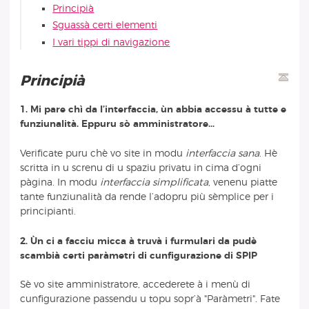
Principià
Sguassà certi elementi
I vari tippi di navigazione
Principià
1. Mi pare chì da l’interfaccia, ùn abbia accessu à tutte e
funziunalità. Eppuru sò amministratore...
Verificate puru chè vo site in modu
interfaccia sana
. Hè
scritta in u screnu di u spaziu privatu in cima d’ogni
pàgina. In modu
interfaccia simplificata
, venenu piatte
tante funziunalità da rende l’adopru più sèmplice per i
principianti.
2. Ùn ci a facciu micca à truvà i furmulari da pudè
scambià certi paràmetri di cunfigurazione di SPIP
Sè vo site amministratore, accederete à i menù di
cunfigurazione passendu u topu sopr’à "Paràmetri". Fate