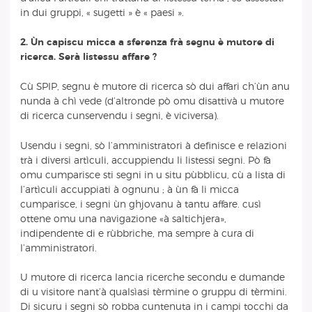
in dui gruppi, « sugetti » è « paesi ».
2. Ùn capiscu micca a sferenza frà segnu è mutore di
ricerca. Serà listessu affare ?
Cù SPIP, segnu è mutore di ricerca sò dui affari ch’ùn anu
nunda à chì vede (d’altronde pò omu disattivà u mutore
di ricerca cunservendu i segni, è viciversa).
Usendu i segni, sò l’amministratori à definisce e relazioni
trà i diversi artìculi, accuppiendu li listessi segni. Pò fà
omu cumparisce sti segni in u situ pùbblicu, cù a lista di
l’artìculi accuppiati à ognunu ; à ùn fà li micca
cumparisce, i segni ùn ghjovanu à tantu affare. cusì
ottene omu una navigazione «à saltichjera»,
indipendente di e rùbbriche, ma sempre à cura di
l’amministratori.
U mutore di ricerca lancia ricerche secondu e dumande
di u visitore nant’à qualsìasi tèrmine o gruppu di tèrmini.
Di sicuru i segni sò robba cuntenuta in i campi tocchi da