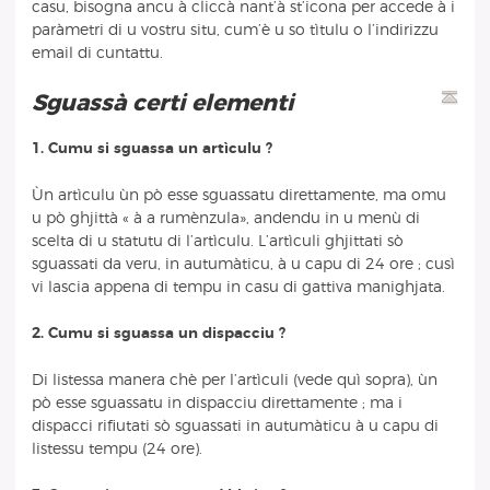
casu, bisogna ancu à cliccà nant’à st’icona per accede à i
paràmetri di u vostru situ, cum’è u so tìtulu o l’indirizzu
email di cuntattu.
Sguassà certi elementi
1. Cumu si sguassa un artìculu ?
Ùn artìculu ùn pò esse sguassatu direttamente, ma omu
u pò ghjittà « à a rumènzula», andendu in u menù di
scelta di u statutu di l’artìculu. L’artìculi ghjittati sò
sguassati da veru, in autumàticu, à u capu di 24 ore ; cusì
vi lascia appena di tempu in casu di gattiva manighjata.
2. Cumu si sguassa un dispacciu ?
Di listessa manera chè per l’artìculi (vede quì sopra), ùn
pò esse sguassatu in dispacciu direttamente ; ma i
dispacci rifiutati sò sguassati in autumàticu à u capu di
listessu tempu (24 ore).