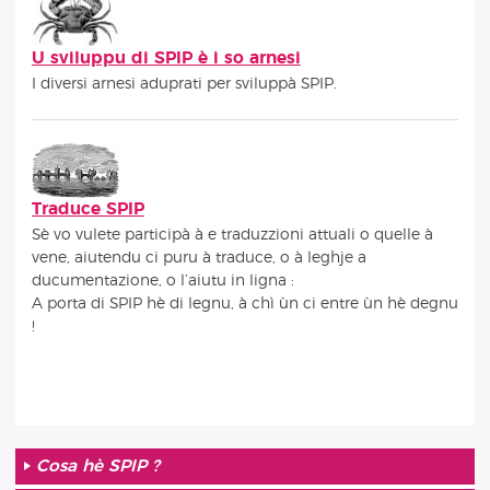
U sviluppu di SPIP è i so arnesi
I diversi arnesi aduprati per sviluppà SPIP.
Traduce SPIP
Sè vo vulete participà à e traduzzioni attuali o quelle à
vene, aiutendu ci puru à traduce, o à leghje a
ducumentazione, o l’aiutu in ligna :
A porta di SPIP hè di legnu, à chì ùn ci entre ùn hè degnu
!
Cosa hè SPIP ?