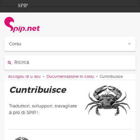
Aller au contenu
Aller à la navigation
SPIP
Accogliu di u situ
Documentation
Contribution
Corsu
Entraide
Ricircà :
Découverte
Vous êtes ici :
Accogliu di u situ
Ducumentazione in corsu
Cuntribuisce
Cuntribuisce
Traduttori, sviluppori, travagliate
à prò di SPIP !
Sotturùbbriche