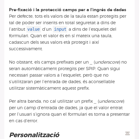
Pre-fixació i la protecció camps per a l’ingrés de dades
Per defecte, tots els valors de la taula estan protegits per
tal de poder ser inserits en total seguretat a dins de
value
input
l’atribut
d’un
a dins de l’esquelet del
formulari. Quan el valor és en sí mateix una taula,
cadascun dels seus valors età protegit i així
successivament.
No obstant, els camps prefixats per un
_
(
underscore
) no
seran automàticament protegits per SPIP. Quan sigui
necessari passar valors a l’esquelet, però que no
s’utilitzaran per l’entrada de dades, és aconsellable
utilitzar sistemàticament aquest prefix.
Per altra banda, no cal utilitzar un prefix
_
(
underscore
)
per un camp d’entrada de dades, ja que el valor entrat
per l’usuari s’ignora quan el formulari es torna a presentar
en cas d’error.
Personalització