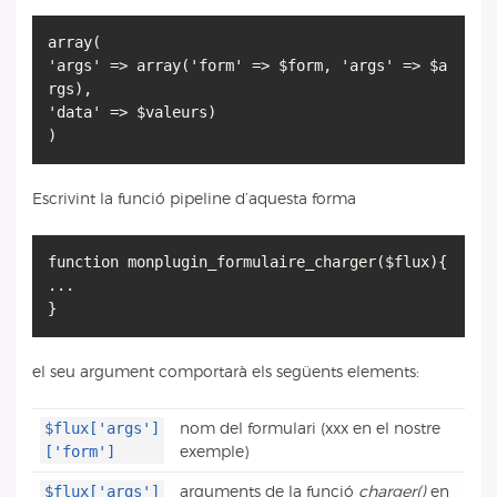
array(
'args' => array('form' => $form, 'args' => $a
rgs),
'data' => $valeurs)
Escrivint la funció pipeline d’aquesta forma
function monplugin_formulaire_charger($flux){
...
el seu argument comportarà els següents elements:
$flux['args']
nom del formulari (xxx en el nostre
['form']
exemple)
$flux['args']
arguments de la funció
charger()
en