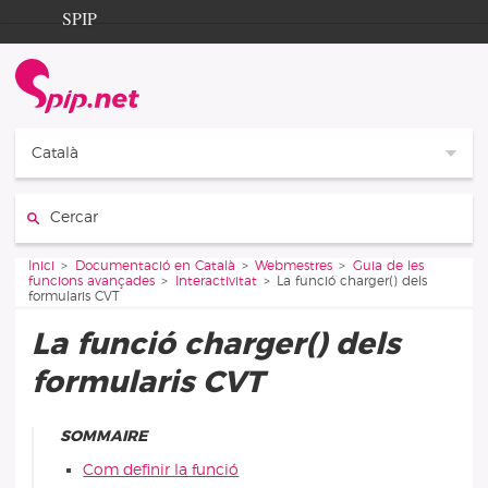
Aller au contenu
Aller à la navigation
SPIP
Inici
Documentation
Contribution
Català
Entraide
Cercar:
Découverte
Vous êtes ici :
Inici
Documentació en Català
Webmestres
Guia de les
funcions avançades
Interactivitat
La funció charger() dels
formularis CVT
La funció charger() dels
formularis CVT
SOMMAIRE
Com definir la funció