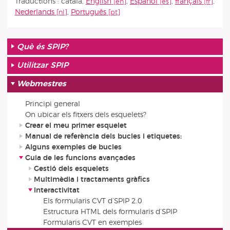
Traductions :
català
,
English
,
Español
,
français
,
Nederlands
,
Português
Què és SPIP?
Utilitzar SPIP
Webmestres
Principi general
On ubicar els fitxers dels esquelets?
Crear el meu primer esquelet
Manual de referència dels bucles i etiquetes:
Alguns exemples de bucles
Guia de les funcions avançades
Gestió dels esquelets
Multimèdia i tractaments gràfics
Interactivitat
Els formularis CVT d’SPIP 2.0
Estructura HTML dels formularis d’SPIP
Formularis CVT en exemples