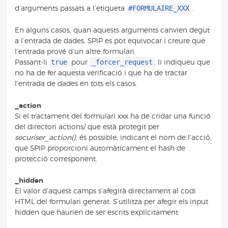
#FORMULAIRE_XXX
d’arguments passats a l’etiqueta
.
En alguns casos, quan aquests arguments canvien degut
a l’entrada de dades, SPIP es pot equivocar i creure que
l’entrada prové d’un altre formulari.
true
_forcer_request
Passant-li
pour
, li indiqueu que
no ha de fer aquesta verificació i que ha de tractar
l’entrada de dades en tots els casos.
_action
Si el tractament del formulari xxx ha de cridar una funció
del directori actions/ que està protegit per
securiser_action()
, és possible, indicant el nom de l’acció,
que SPIP proporcioni automàticament el hash de
protecció corresponent.
_hidden
El valor d’aquest camps s’afegirà directament al codi
HTML del formulari generat. S’utilitza per afegir els input
hidden que haurien de ser escrits explícitament: