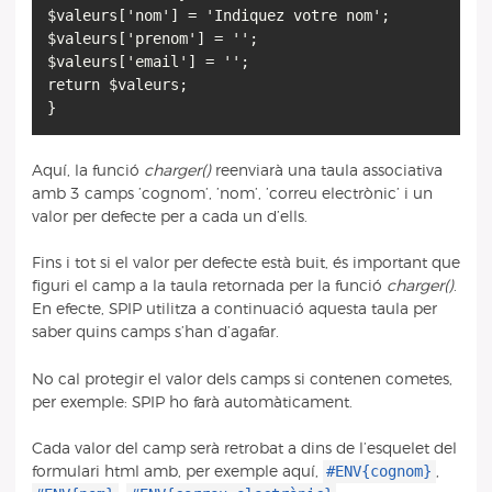
$valeurs['nom'] = 'Indiquez votre nom';
$valeurs['prenom'] = '';
$valeurs['email'] = '';
return $valeurs;
Aquí, la funció
charger()
reenviarà una taula associativa
amb 3 camps ’cognom’, ’nom’, ’correu electrònic’ i un
valor per defecte per a cada un d’ells.
Fins i tot si el valor per defecte està buit, és important que
figuri el camp a la taula retornada per la funció
charger()
.
En efecte, SPIP utilitza a continuació aquesta taula per
saber quins camps s’han d’agafar.
No cal protegir el valor dels camps si contenen cometes,
per exemple: SPIP ho farà automàticament.
Cada valor del camp serà retrobat a dins de l’esquelet del
#ENV{cognom}
formulari html amb, per exemple aquí,
,