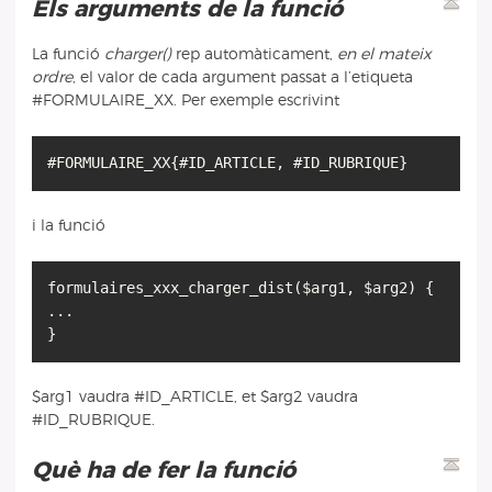
Els arguments de la funció
La funció
charger()
rep automàticament,
en el mateix
ordre
, el valor de cada argument passat a l’etiqueta
#FORMULAIRE_XX. Per exemple escrivint
i la funció
formulaires_xxx_charger_dist($arg1, $arg2) {
...
$arg1 vaudra #ID_ARTICLE, et $arg2 vaudra
#ID_RUBRIQUE.
Què ha de fer la funció