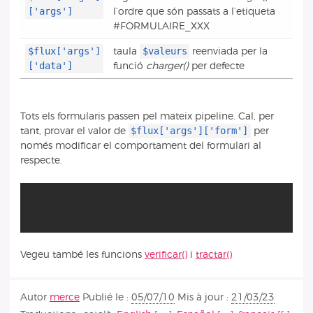
['args']
l’ordre que són passats a l’etiqueta
#FORMULAIRE_XXX
$flux['args']
$valeurs
taula
reenviada per la
['data']
funció
charger()
per defecte
Tots els formularis passen pel mateix pipeline. Cal, per
$flux['args']['form']
tant, provar el valor de
per
només modificar el comportament del formulari al
respecte.
Vegeu també les funcions
verificar()
i
tractar()
Autor
merce
Publié le :
05/07/10
Mis à jour :
21/03/23