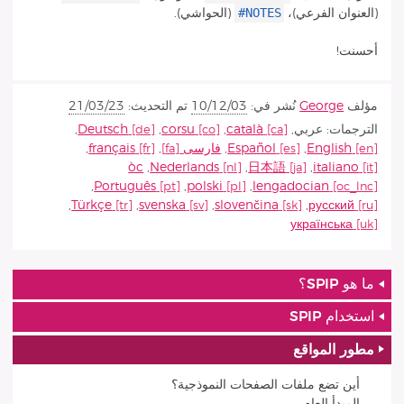
#NOTES
(العنوان الفرعي)،
(الحواشي).
أحسنت!
مؤلف
George
نُشر في:
10/12/03
تم التحديث:
21/03/23
الترجمات:
عربي
,
català
,
corsu
,
Deutsch
,
English
,
Español
,
فارسى
,
français
,
òc
,
Nederlands
,
日本語
,
italiano
,
Português
,
polski
,
lengadocian
,
Türkçe
,
svenska
,
slovenčina
,
русский
українська
ما هو SPIP؟
استخدام SPIP
مطور المواقع
أين تضع ملفات الصفحات النموذجية؟
المبدأ العام