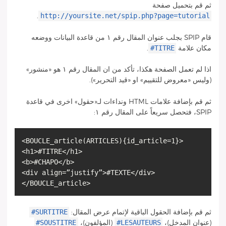
ثم قم بتحميل صفحة
http://yoursite.net/spip.php?page=tutorial
.
قام SPIP بجلب عنوان المقال رقم ١ من قاعدة البيانات ووضعه
#TITRE
مكان علامة
.
اذا لم تعمل الصفحة هكذا، تأكد من ان المقال رقم ١ هو «منشور»
(وليس «معروض للتقييم» او «قيد التحرير»).
ثم قم بإضافة علامات HTML ونداءات لـ«حقول» اخرى في قاعدة
SPIP، فتحصل سريعاً على المقال رقم ١:
<BOUCLE_article(ARTICLES){id_article=1}>
<h1>#TITRE</h1>
<b>#CHAPO</b>
<div align=”justify”>#TEXTE</div>
#SURTITRE
ثم قم بإضافة الحقول الباقية لإتمام عرض المقال:
#SOUSTITRE
#LESAUTEURS
(عنوان المدخل)،
(المؤلفون)،