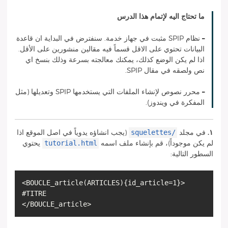
ما تحتاج اليه لإتمام هذا الدرس
–
نظام SPIP مثبت في جهاز خدمة. سنفترض في البداية ان قاعدة
البيانات تحتوي على الاقل قسماً فيه مقالين
منشورين
على الأقل.
اذا لم يكن الوضع كذلك، يمكنك معالجته بسرعة وذلك بنسخ اي
نص ولصقه في مقال SPIP.
–
محرر نصوص لإنشاء الملفات التي يستخدمها SPIP وتعديلها (مثل
المفكرة في ويندوز).
squelettes/
١.
في مجلد
(يجب انشاؤه يدوياً في اصل الموقع اذا
tutorial.html
لم يكن موجوداً)، قم بإنشاء ملف اسمه
يحتوي
السطور التالية:
<BOUCLE_article(ARTICLES){id_article=1}>
#TITRE