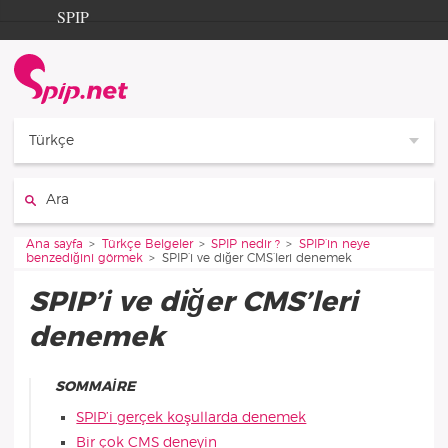
Aller au contenu
Aller à la navigation
SPIP
Ana sayfa
Documentation
Contribution
Türkçe
Entraide
Ara :
Découverte
Vous êtes ici :
Ana sayfa
Türkçe Belgeler
SPIP nedir ?
SPIP’in neye
benzediğini görmek
SPIP’i ve diğer CMS’leri denemek
SPIP’i ve diğer CMS’leri
denemek
SOMMAIRE
SPIP’i gerçek koşullarda denemek
Bir çok
CMS
deneyin