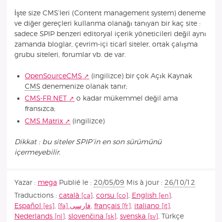
İşte size CMS’leri (Content management system) deneme
ve diğer gereçleri kullanma olanağı tanıyan bir kaç site :
sadece SPIP benzeri editoryal içerik yöneticileri değil aynı
zamanda bloglar, çevrim-içi ticarî siteler, ortak çalışma
grubu siteleri, forumlar vb. de var.
OpenSourceCMS
(ingilizce) bir çok Açık Kaynak
CMS
denemenize olanak tanır;
CMS-FR.NET
o kadar mükemmel değil ama
fransızca;
CMS Matrix
(ingilizce)
Dikkat : bu siteler SPIP’in en son sürümünü
içermeyebilir.
Yazar :
mega
Publié le :
20/05/09
Mis à jour :
26/10/12
Traductions :
català
,
corsu
,
English
,
Español
,
فارسى
,
français
,
italiano
,
Nederlands
,
slovenčina
,
svenska
,
Türkçe