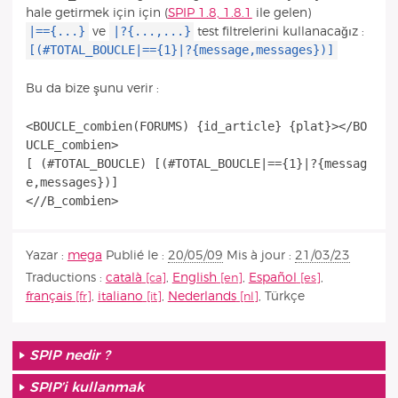
hale getirmek için için (
SPIP 1.8, 1.8.1
ile gelen)
|=={...}
|?{...,...}
ve
test filtrelerini kullanacağız :
[(#TOTAL_BOUCLE|=={1}|?{message,messages})]
Bu da bize şunu verir :
<BOUCLE_combien(FORUMS) {id_article} {plat}></BO
UCLE_combien>
[ (#TOTAL_BOUCLE) [(#TOTAL_BOUCLE|=={1}|?{messag
e,messages})]
Yazar :
mega
Publié le :
20/05/09
Mis à jour :
21/03/23
Traductions :
català
,
English
,
Español
,
français
,
italiano
,
Nederlands
,
Türkçe
SPIP nedir ?
SPIP’i kullanmak