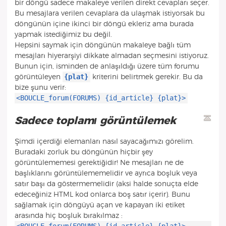
bir döngü sadece makaleye verilen direkt cevapları seçer.
Bu mesajlara verilen cevaplara da ulaşmak istiyorsak bu
döngünün içine ikinci bir döngü ekleriz ama burada
yapmak istediğimiz bu değil.
Hepsini saymak için döngünün makaleye bağlı tüm
mesajları hiyerarşiyi dikkate almadan seçmesini istiyoruz.
Bunun için, isminden de anlaşıldığı üzere tüm forumu
{plat}
görüntüleyen
kriterini belirtmek gerekir. Bu da
bize şunu verir:
<BOUCLE_forum(FORUMS) {id_article} {plat}>
Sadece
toplamı görüntülemek
Şimdi içerdiği elemanları nasıl sayacağımızı görelim.
Buradaki zorluk bu döngünün hiçbir şey
görüntülememesi gerektiğidir! Ne mesajları ne de
başlıklarını görüntülememelidir ve ayrıca boşluk veya
satır başı da göstermemelidir (aksi halde sonuçta elde
edeceğiniz HTML kod onlarca boş satır içerir). Bunu
sağlamak için döngüyü açan ve kapayan iki etiket
arasında hiç boşluk bırakılmaz :