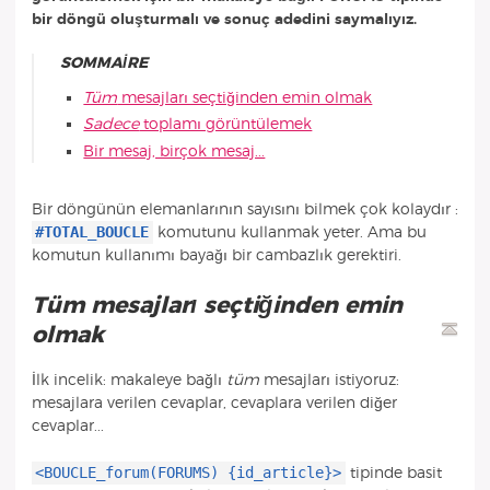
bir döngü oluşturmalı ve sonuç adedini saymalıyız.
SOMMAIRE
Tüm
mesajları seçtiğinden emin olmak
Sadece
toplamı görüntülemek
Bir mesaj, birçok mesaj...
Bir döngünün elemanlarının sayısını bilmek çok kolaydır :
#TOTAL_BOUCLE
komutunu kullanmak yeter. Ama bu
komutun kullanımı bayağı bir cambazlık gerektiri.
Tüm
mesajları seçtiğinden emin
olmak
İlk incelik: makaleye bağlı
tüm
mesajları istiyoruz:
mesajlara verilen cevaplar, cevaplara verilen diğer
cevaplar...
<BOUCLE_forum(FORUMS) {id_article}>
tipinde basit