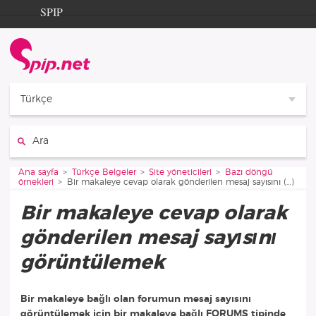
Aller au contenu
Aller à la navigation
SPIP
Ana sayfa
Documentation
Contribution
Türkçe
Entraide
Ara :
Découverte
Vous êtes ici :
Ana sayfa
Türkçe Belgeler
Site yöneticileri
Bazı döngü
örnekleri
Bir makaleye cevap olarak gönderilen mesaj sayısını (…)
Bir makaleye cevap olarak
gönderilen mesaj sayısını
görüntülemek
Bir makaleye bağlı olan forumun mesaj sayısını
görüntülemek için bir makaleye bağlı FORUMS tipinde