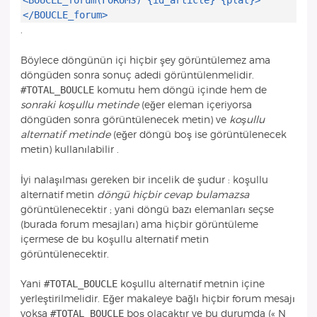
<BOUCLE_forum(FORUMS) {id_article} {plat}>
</BOUCLE_forum>
.
Böylece döngünün içi hiçbir şey görüntülemez ama
döngüden sonra sonuç adedi görüntülenmelidir.
#TOTAL_BOUCLE
komutu hem döngü içinde hem de
sonraki koşullu metinde
(eğer eleman içeriyorsa
döngüden sonra görüntülenecek metin) ve
koşullu
alternatif metinde
(eğer döngü boş ise görüntülenecek
metin) kullanılabilir .
İyi nalaşılması gereken bir incelik de şudur : koşullu
alternatif metin
döngü hiçbir cevap bulamazsa
görüntülenecektir ; yani döngü bazı elemanları seçse
(burada forum mesajları) ama hiçbir görüntüleme
içermese de bu koşullu alternatif metin
görüntülenecektir.
#TOTAL_BOUCLE
Yani
koşullu alternatif metnin içine
yerleştirilmelidir. Eğer makaleye bağlı hiçbir forum mesajı
#TOTAL_BOUCLE
yoksa
boş olacaktır ve bu durumda (« N