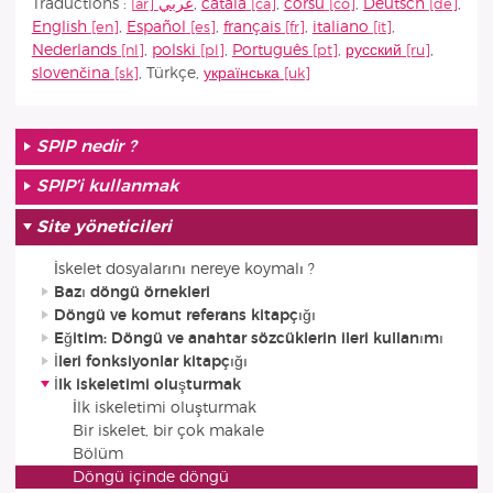
Traductions :
عربي
,
català
,
corsu
,
Deutsch
,
English
,
Español
,
français
,
italiano
,
Nederlands
,
polski
,
Português
,
русский
,
slovenčina
,
Türkçe
,
українська
SPIP nedir ?
SPIP’i kullanmak
Site yöneticileri
İskelet dosyalarını nereye koymalı ?
Bazı döngü örnekleri
Döngü ve komut referans kitapçığı
Eğitim: Döngü ve anahtar sözcüklerin ileri kullanımı
İleri fonksiyonlar kitapçığı
İlk iskeletimi oluşturmak
İlk iskeletimi oluşturmak
Bir iskelet, bir çok makale
Bölüm
Döngü içinde döngü