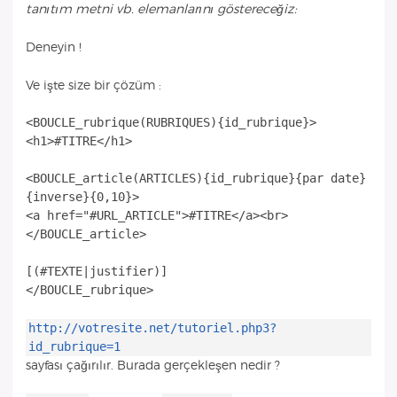
tanıtım metni vb. elemanlarını göstereceğiz:
Deneyin !
Ve işte size bir çözüm :
<BOUCLE_rubrique(RUBRIQUES){id_rubrique}>
<h1>#TITRE</h1>
<BOUCLE_article(ARTICLES){id_rubrique}{par date}
{inverse}{0,10}>
<a href="#URL_ARTICLE">#TITRE</a><br>
</BOUCLE_article>
[(#TEXTE|justifier)]
http://votresite.net/tutoriel.php3?
id_rubrique=1
sayfası çağırılır. Burada gerçekleşen nedir ?