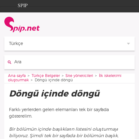
Aller au contenu
Aller à la navigation
SPIP
Ana sayfa
Documentation
Contribution
Türkçe
Entraide
Ara :
Découverte
Vous êtes ici :
Ana sayfa
Türkçe Belgeler
Site yöneticileri
İlk iskeletimi
oluşturmak
Döngü içinde döngü
Döngü içinde döngü
Farklı yerlerden gelen elemanları tek bir sayfada
gösterelim.
Bir bölümün içinde başlıkların listesini oluşturmayı
biliyoruz. Şimdi tek bir sayfada bir bölümün başlık,