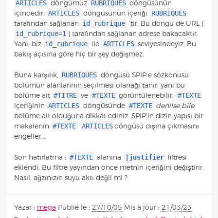
ARTICLES
RUBRIQUES
döngümüz
döngüsünün
ARTICLES
RUBRIQUES
içindedir.
döngüsünün içeriği
id_rubrique
tarafından sağlanan
’tir. Bu döngü de URL (
id_rubrique=1
) tarafından sağlanan adrese bakacaktır.
id_rubrique
ARTICLES
Yani, biz
ile
seviyesindeyiz. Bu
bakış açısına göre hiç bir şey değişmez.
RUBRIQUES
Buna karşılık,
döngüsü SPIP’e sözkonusu
bölümün alanlarının seçilmesi olanağı tanır: yani bu
#TITRE
#TEXTE
#TEXTE
bölüme ait
ve
görüntülenebilir.
ARTICLES
#TEXTE
içeriğinin
döngüsünde
denilse bile
bölüme ait olduğuna dikkat ediniz. SPIP’in dizin yapısı bir
#TEXTE
ARTICLES
makalenin
döngüsü dışına çıkmasını
engeller...
#TEXTE
|justifier
Son hatırlatma :
alanına
filtresi
eklendi. Bu filtre yayından önce metnin içeriğini değiştirir.
Nasıl, ağzınızın suyu aktı değil mi ?
Yazar :
mega
Publié le :
27/10/05
Mis à jour :
21/03/23