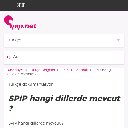
Aller au contenu
Aller à la navigation
SPIP
Ana sayfa
Documentation
Contribution
Türkçe
Entraide
Ara :
Découverte
Vous êtes ici :
Ana sayfa
Türkçe Belgeler
SPIP’i kullanmak
SPIP hangi
dillerde mevcut ?
Türkçe dokümantasyon
SPIP hangi dillerde mevcut
?
SPIP hangi dillerde mevcut ?