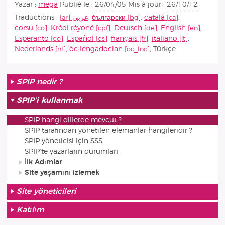
Yazar :
mega
Publié le :
26/04/05
Mis à jour :
26/10/12
Traductions :
عربي
,
български
,
català
,
corsu
,
Kréol réyoné
,
Deutsch
,
English
,
Esperanto
,
Español
,
français
,
italiano
,
Nederlands
,
òc lengadocian
,
Türkçe
SPIP nedir ?
SPIP’i kullanmak
SPIP hangi dillerde mevcut ?
SPIP tarafından yönetilen elemanlar hangileridir ?
SPIP yöneticisi için SSS
SPIP’te yazarların durumları
İlk Adımlar
Site yaşamını izlemek
Site yöneticileri
Katılım