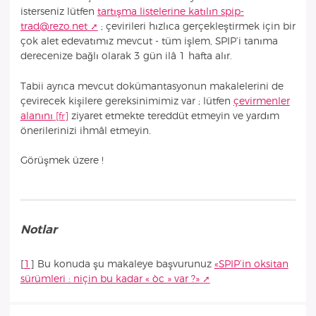
isterseniz lütfen
tartışma listelerine katılın spip-
trad@rezo.net
; çevirileri hızlıca gerçekleştirmek için bir
çok alet edevatımız mevcut - tüm işlem, SPIP’i tanıma
derecenize bağlı olarak 3 gün ilâ 1 hafta alır.
Tabii ayrıca mevcut dokümantasyonun makalelerini de
çevirecek kişilere gereksinimimiz var ; lütfen
çevirmenler
alanını
ziyaret etmekte tereddüt etmeyin ve yardım
önerilerinizi ihmâl etmeyin.
Görüşmek üzere !
Notlar
[
1
]
Bu konuda şu makaleye başvurunuz
«SPIP’in oksitan
sürümleri : niçin bu kadar « òc » var ?»