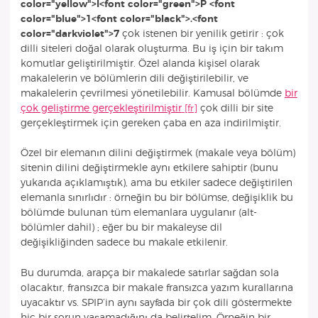
color="yellow">I<font color="green">P <font
color="blue">1<font color="black">.<font
color="darkviolet">7
çok istenen bir yenilik getirir : çok
dilli siteleri doğal olarak oluşturma. Bu iş için bir takım
komutlar geliştirilmiştir. Özel alanda kişisel olarak
makalelerin ve bölümlerin dili değiştirilebilir, ve
makalelerin çevrilmesi yönetilebilir. Kamusal bölümde
bir
çok geliştirme gerçekleştirilmiştir
çok dilli bir site
gerçekleştirmek için gereken çaba en aza indirilmiştir.
Özel bir elemanın dilini değiştirmek (makale veya bölüm)
sitenin dilini değiştirmekle aynı etkilere sahiptir (bunu
yukarıda açıklamıştık), ama bu etkiler sadece değiştirilen
elemanla sınırlıdır : örneğin bu bir bölümse, değişiklik bu
bölümde bulunan tüm elemanlara uygulanır (alt-
bölümler dahil) ; eğer bu bir makaleyse dil
değişikliğinden sadece bu makale etkilenir.
Bu durumda, arapça bir makalede satırlar sağdan sola
olacaktır, fransızca bir makale fransızca yazım kurallarına
uyacaktır vs. SPIP’in aynı sayfada bir çok dili göstermekte
hiç bir sorun yaşamadığını da belirtelim. Örneğin bir