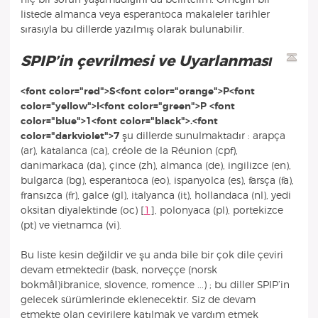
listede almanca veya esperantoca makaleler tarihler
sırasıyla bu dillerde yazılmış olarak bulunabilir.
SPIP’in çevrilmesi ve Uyarlanması
<font color="red">S<font color="orange">P<font
color="yellow">I<font color="green">P <font
color="blue">1<font color="black">.<font
color="darkviolet">7
şu dillerde sunulmaktadır : arapça
(ar), katalanca (ca), créole de la Réunion (cpf),
danimarkaca (da), çince (zh), almanca (de), ingilizce (en),
bulgarca (bg), esperantoca (eo), ispanyolca (es), farsça (fa),
fransızca (fr), galce (gl), italyanca (it), hollandaca (nl), yedi
oksitan diyalektinde (oc)
[
1
]
, polonyaca (pl), portekizce
(pt) ve vietnamca (vi).
Bu liste kesin değildir ve şu anda bile bir çok dile çeviri
devam etmektedir (bask, norveççe (norsk
bokmål)ibranice, slovence, romence ...) ; bu diller SPIP’in
gelecek sürümlerinde eklenecektir. Siz de devam
etmekte olan çevirilere katılmak ve yardım etmek