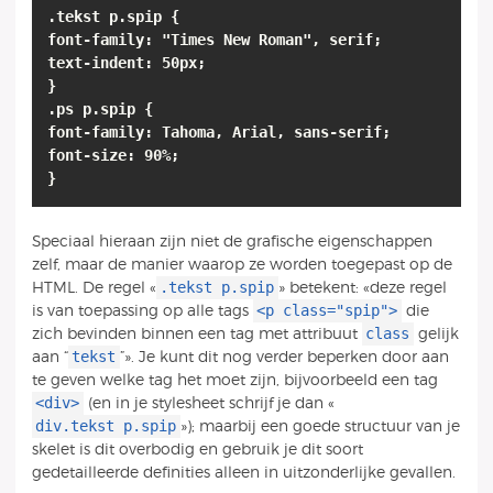
.tekst p.spip {
font-family: "Times New Roman", serif;
text-indent: 50px;
}
.ps p.spip {
font-family: Tahoma, Arial, sans-serif;
font-size: 90%;
}
Speciaal hieraan zijn niet de grafische eigenschappen
zelf, maar de manier waarop ze worden toegepast op de
.tekst p.spip
HTML. De regel «
» betekent: «deze regel
<p class="spip">
is van toepassing op alle tags
die
class
zich bevinden binnen een tag met attribuut
gelijk
tekst
aan “
”». Je kunt dit nog verder beperken door aan
te geven welke tag het moet zijn, bijvoorbeeld een tag
<div>
(en in je stylesheet schrijf je dan «
div.tekst p.spip
»); maarbij een goede structuur van je
skelet is dit overbodig en gebruik je dit soort
gedetailleerde definities alleen in uitzonderlijke gevallen.