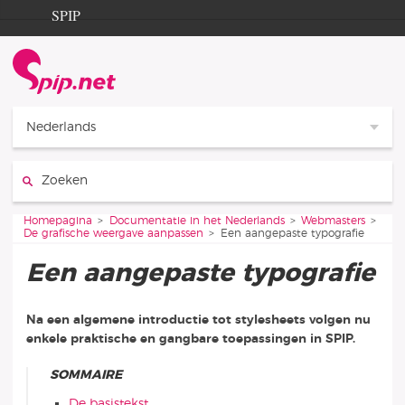
Ga naar de inhoud
Ga naar de navigatie
SPIP
Homepagina
Documentation
Contribution
Nederlands
Entraide
Zoeken:
Découverte
Je bent hier:
Homepagina
Documentatie in het Nederlands
Webmasters
De grafische weergave aanpassen
Een aangepaste typografie
Een aangepaste typografie
Na een algemene introductie tot stylesheets volgen nu
enkele praktische en gangbare toepassingen in SPIP.
SOMMAIRE
De basistekst