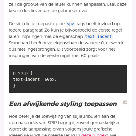
zelf de grootte van de letter kunnen aanpassen. Laat deze
keuze dus liever aan de gebruiker over.
<p>
De stijl die je toepast op de
tags heeft invloed op
iedere paragraaf. Zo kun je bijvoorbeeld de eerste regel
text-indent
laten inspringen met de eigenschap
.
Standaard heeft deze eigenschap de waarde 0; er wordt
dus niet ingesprongen. Dit voorbeeld zorgt voor het
inspringen van de eerste regel met 60 pixels:
p.spip {
text-indent: 60px;
}
Een afwijkende styling toepassen
Hoe beter je de toewijzing van stijlattributen aan de
opmaakcodes van SPIP begrijpt, zoveel gemakkelijker
wordt de aanpassing ervan volgens jouw grafische
ideeën (je vindt de meeste terug in
deze rubriek
). we