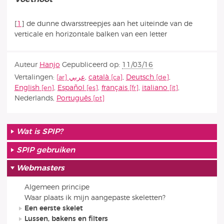
[
1
]
de dunne dwarsstreepjes aan het uiteinde van de
verticale en horizontale balken van een letter
Auteur
Hanjo
Gepubliceerd op:
11/03/16
Vertalingen:
عربي
,
català
,
Deutsch
,
English
,
Español
,
français
,
italiano
,
Nederlands
,
Português
Wat is SPIP?
SPIP gebruiken
Webmasters
Algemeen principe
Waar plaats ik mijn aangepaste skeletten?
Een eerste skelet
Lussen, bakens en filters