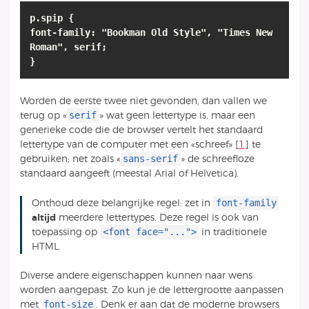
p.spip {
font-family: "Bookman Old Style", "Times New
Roman", serif;
}
Worden de eerste twee niet gevonden, dan vallen we
serif
terug op «
» wat geen lettertype is, maar een
generieke code die de browser vertelt het standaard
lettertype van de computer met een «schreef»
[
1
]
te
sans-serif
gebruiken; net zoals «
» de schreefloze
standaard aangeeft (meestal Arial of Helvetica).
font-family
Onthoud deze belangrijke regel: zet in
altijd
meerdere lettertypes. Deze regel is ook van
<font face="...">
toepassing op
in traditionele
HTML.
Diverse andere eigenschappen kunnen naar wens
worden aangepast. Zo kun je de lettergrootte aanpassen
font-size
met
. Denk er aan dat de moderne browsers