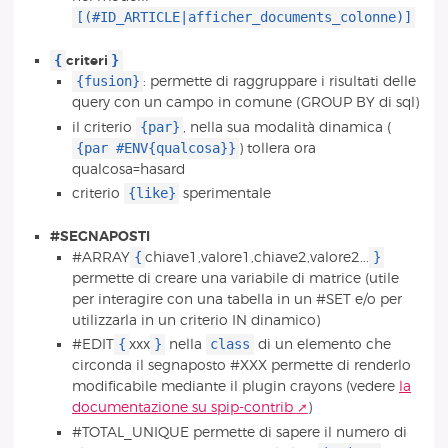
[(#ID_ARTICLE|afficher_documents_colonne)]
{
}
criteri
{fusion}
: permette di raggruppare i risultati delle
query con un campo in comune (GROUP BY di sql)
{par}
il criterio
, nella sua modalità dinamica (
{par #ENV{qualcosa}}
) tollera ora
qualcosa=hasard
{like}
criterio
sperimentale
#SEGNAPOSTI
{
}
#ARRAY
chiave1,valore1,chiave2,valore2...
permette di creare una variabile di matrice (utile
per interagire con una tabella in un #SET e/o per
utilizzarla in un criterio IN dinamico)
{
}
class
#EDIT
xxx
nella
di un elemento che
circonda il segnaposto #XXX permette di renderlo
modificabile mediante il plugin crayons (vedere
la
documentazione su spip-contrib
)
#TOTAL_UNIQUE permette di sapere il numero di