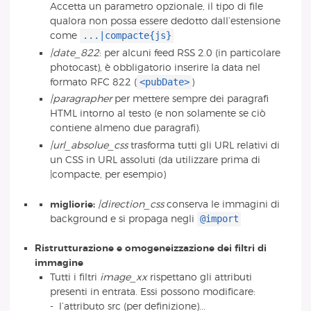
Accetta un parametro opzionale, il tipo di file
qualora non possa essere dedotto dall’estensione
...|compacte{js}
come
|date_822
: per alcuni feed RSS 2.0 (in particolare
photocast), è obbligatorio inserire la data nel
<pubDate>
formato RFC 822 (
)
|paragrapher
per mettere sempre dei paragrafi
HTML intorno al testo (e non solamente se ciò
contiene almeno due paragrafi).
|url_absolue_css
trasforma tutti gli URL relativi di
un CSS in URL assoluti (da utilizzare prima di
|compacte, per esempio)
migliorie:
|direction_css
conserva le immagini di
@import
background e si propaga negli
Ristrutturazione e omogeneizzazione dei filtri di
immagine
Tutti i filtri
image_xx
rispettano gli attributi
presenti in entrata. Essi possono modificare:
- l’attributo src (per definizione)...