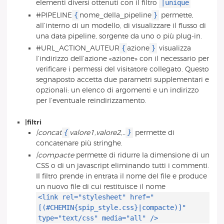
|unique
elementi diversi ottenuti con il filtro
{
}
#PIPELINE
nome_della_pipeline
permette,
all’interno di un modello, di visualizzare il flusso di
una data pipeline, sorgente da uno o più plug-in.
{
}
#URL_ACTION_AUTEUR
azione
visualizza
l’indirizzo dell’azione «azione» con il necessario per
verificare i permessi del visitatore collegato. Questo
segnaposto accetta due parametri supplementari e
opzionali: un elenco di argomenti e un indirizzo
per l’eventuale reindirizzamento.
|filtri
{
}
|concat
valore1,valore2,..
permette di
concatenare più stringhe.
|compacte
permette di ridurre la dimensione di un
CSS o di un javascript eliminando tutti i commenti.
Il filtro prende in entrata il nome del file e produce
un nuovo file di cui restituisce il nome
<link rel="stylesheet" href="
[(#CHEMIN{spip_style.css}|compacte)]"
type="text/css" media="all" />