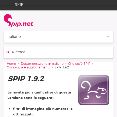
Aller au contenu
Aller à la navigation
SPIP
Home
Documentation
Contribution
Italiano
Entraide
Cerca:
Découverte
Vous êtes ici :
Home
Documentazione in italiano
Che cos’è SPIP
Cronologia e aggiornamenti
SPIP 1.9.2
SPIP 1.9.2
Le novità più significative di questa
versione sono le seguenti:
filtri di immagine più numerosi e
ottimizzati;