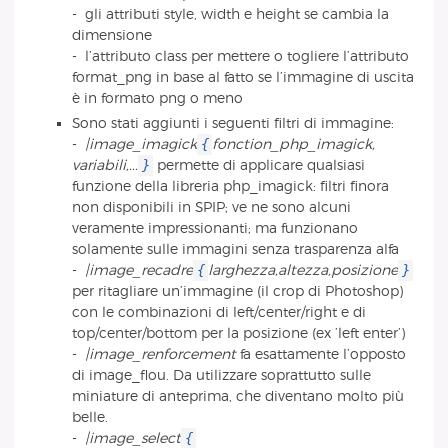
- gli attributi style, width e height se cambia la
dimensione
- l’attributo class per mettere o togliere l’attributo
format_png in base al fatto se l’immagine di uscita
è in formato png o meno
Sono stati aggiunti i seguenti filtri di immagine:
{
-
|image_imagick
fonction_php_imagick,
}
variabili,...
permette di applicare qualsiasi
funzione della libreria php_imagick: filtri finora
non disponibili in SPIP; ve ne sono alcuni
veramente impressionanti; ma funzionano
solamente sulle immagini senza trasparenza alfa
{
}
-
|image_recadre
larghezza,altezza,posizione
per ritagliare un’immagine (il crop di Photoshop)
con le combinazioni di left/center/right e di
top/center/bottom per la posizione (ex ’left enter’)
-
|image_renforcement
fa esattamente l’opposto
di image_flou. Da utilizzare soprattutto sulle
miniature di anteprima, che diventano molto più
belle.
{
-
|image_select