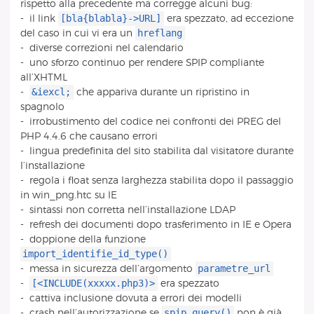
rispetto alla precedente ma corregge alcuni bug:
[bla{blabla}->URL]
- il link
era spezzato, ad eccezione
hreflang
del caso in cui vi era un
- diverse correzioni nel calendario
- uno sforzo continuo per rendere SPIP compliante
all’XHTML
&iexcl;
-
che appariva durante un ripristino in
spagnolo
- irrobustimento del codice nei confronti dei PREG del
PHP 4.4.6 che causano errori
- lingua predefinita del sito stabilita dal visitatore durante
l’installazione
- regola i float senza larghezza stabilita dopo il passaggio
in win_png.htc su IE
- sintassi non corretta nell’installazione LDAP
- refresh dei documenti dopo trasferimento in IE e Opera
- doppione della funzione
import_identifie_id_type()
parametre_url
- messa in sicurezza dell’argomento
[<INCLUDE(xxxxx.php3)>
-
era spezzato
- cattiva inclusione dovuta a errori dei modelli
spip_query()
- crash nell’autorizzazione se
non è già