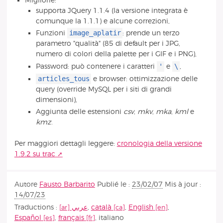
Migliorie:
supporta JQuery 1.1.4 (la versione integrata è
comunque la 1.1.1) e alcune correzioni,
image_aplatir
Funzioni
: prende un terzo
parametro "qualità" (85 di default per i JPG,
numero di colori della palette per i GIF e i PNG),
'
\
Password: può contenere i caratteri
e
,
articles_tous
e browser: ottimizzazione delle
query (override MySQL per i siti di grandi
dimensioni),
Aggiunta delle estensioni
csv
,
mkv
,
mka
,
kml
e
kmz
.
Per maggiori dettagli leggere:
cronologia della versione
1.9.2 su trac
Autore
Fausto Barbarito
Publié le :
23/02/07
Mis à jour :
14/07/23
Traductions :
عربي
,
català
,
English
,
Español
,
français
,
italiano