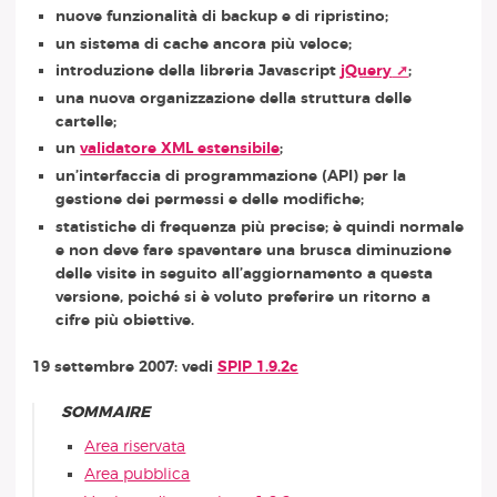
nuove funzionalità di backup e di ripristino;
un sistema di cache ancora più veloce;
introduzione della libreria Javascript
jQuery
;
una nuova organizzazione della struttura delle
cartelle;
un
validatore XML estensibile
;
un’interfaccia di programmazione (API) per la
gestione dei permessi e delle modifiche;
statistiche di frequenza più precise; è quindi normale
e non deve fare spaventare una brusca diminuzione
delle visite in seguito all’aggiornamento a questa
versione, poiché si è voluto preferire un ritorno a
cifre più obiettive.
19 settembre 2007: vedi
SPIP 1.9.2c
SOMMAIRE
Area riservata
Area pubblica