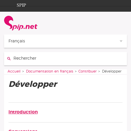
Aller au contenu
Aller à la navigation
SPIP
Accueil
Documentation
Contribution
Français
Entraide
Rechercher :
Découverte
Vous êtes ici :
Accueil
Documentation en français
Contribuer
Développer
Développer
Sous-rubriques
Introduction