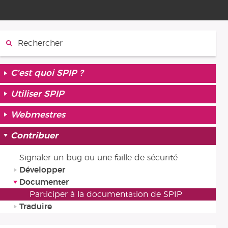
Rechercher :
C’est quoi SPIP ?
Utiliser SPIP
Webmestres
Contribuer
Signaler un bug ou une faille de sécurité
Développer
Documenter
Participer à la documentation de SPIP
Traduire