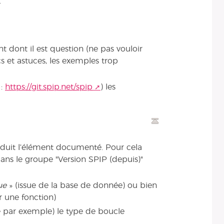
.
t dont il est question (ne pas vouloir
ucs et astuces, les exemples trop
 :
https://git.spip.net/spip
) les
roduit l’élément documenté. Pour cela
dans le groupe "Version SPIP (depuis)"
ue
» (issue de la base de donnée) ou bien
ar une fonction)
se par exemple) le type de boucle