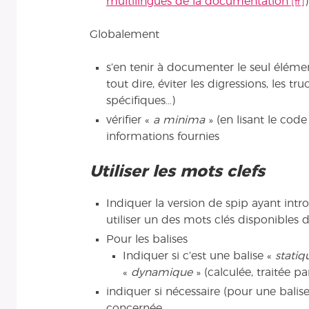
multilingues de la documentation
)
Globalement
s’en tenir à documenter le seul élémen
tout dire, éviter les digressions, les tr
spécifiques…)
vérifier «
a minima
» (en lisant le code
informations fournies
Utiliser les mots clefs
Indiquer la version de spip ayant int
utiliser un des mots clés disponibles 
Pour les balises
Indiquer si c’est une balise «
statiq
«
dynamique
» (calculée, traitée p
indiquer si nécessaire (pour une bali
concernée