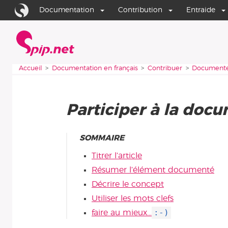
Aller au contenu
Aller à la navigation
Documentation
Contribution
Entraide
Accueil
Vous êtes ici :
Accueil
Documentation en français
Contribuer
Document
Participer à la doc
SOMMAIRE
Titrer l’article
Résumer l’élément documenté
Décrire le concept
Utiliser les mots clefs
:-)
faire au mieux…