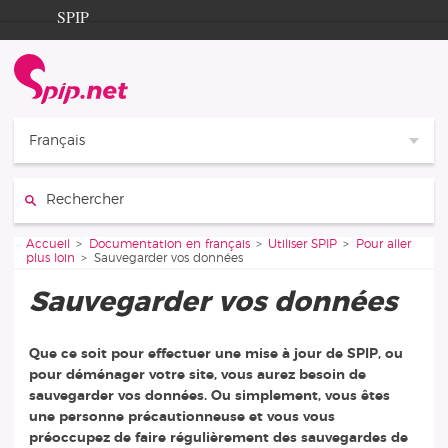
Aller au contenu
Aller à la navigation
SPIP
Accueil
Documentation
Contribution
Français
Entraide
Rechercher :
Découverte
Vous êtes ici :
Accueil
Documentation en français
Utiliser SPIP
Pour aller
plus loin
Sauvegarder vos données
Sauvegarder vos données
Que ce soit pour effectuer une mise à jour de SPIP, ou
pour déménager votre site, vous aurez besoin de
sauvegarder vos données. Ou simplement, vous êtes
une personne précautionneuse et vous vous
préoccupez de faire régulièrement des sauvegardes de