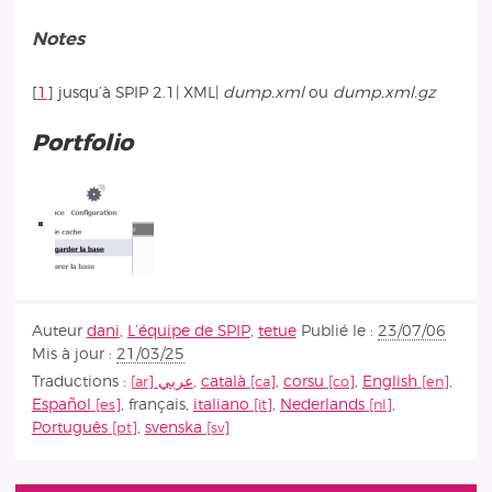
Notes
[
1
]
jusqu’à SPIP 2.1| XML|
dump.xml
ou
dump.xml.gz
Portfolio
Auteur
dani
,
L’équipe de SPIP
,
tetue
Publié le :
23/07/06
Mis à jour :
21/03/25
Traductions :
عربي
,
català
,
corsu
,
English
,
Español
,
français
,
italiano
,
Nederlands
,
Português
,
svenska