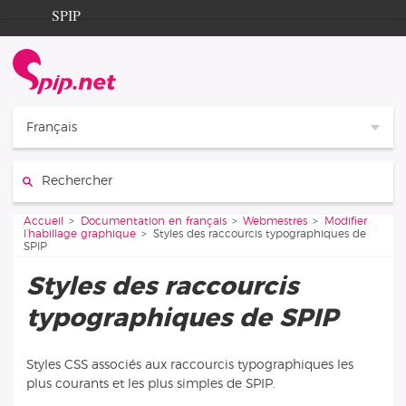
Aller au contenu
Aller à la navigation
SPIP
Accueil
Documentation
Contribution
Français
Entraide
Rechercher :
Découverte
Vous êtes ici :
Accueil
Documentation en français
Webmestres
Modifier
l’habillage graphique
Styles des raccourcis typographiques de
SPIP
Styles des raccourcis
typographiques de SPIP
Styles CSS associés aux raccourcis typographiques les
plus courants et les plus simples de SPIP.