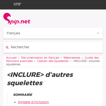
Aller au contenu
Aller à la navigation
SPIP
Accueil
Documentation
Contribution
Français
Entraide
Rechercher :
Découverte
Vous êtes ici :
Accueil
Documentation en français
Webmestres
Guide des
fonctions avancées
Gestion des squelettes
<INCLURE> d’autres
squelettes
<INCLURE> d’autres
squelettes
SOMMAIRE
Syntaxe d’inclusion