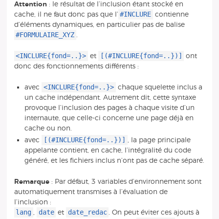
Attention
: le résultat de l’inclusion étant stocké en
#INCLURE
cache, il ne faut donc pas que l’
contienne
d’éléments dynamiques, en particulier pas de balise
#FORMULAIRE_XYZ
.
<INCLURE{fond=..}>
[(#INCLURE{fond=..})]
et
ont
donc des fonctionnements différents :
<INCLURE{fond=..}>
avec
chaque squelette inclus a
un cache indépendant. Autrement dit, cette syntaxe
provoque l’inclusion des pages à chaque visite d’un
internaute, que celle-ci concerne une page déjà en
cache ou non.
[(#INCLURE{fond=..})]
avec
, la page principale
appelante contient, en cache, l’intégralité du code
généré, et les fichiers inclus n’ont pas de cache séparé.
Remarque
: Par défaut, 3 variables d’environnement sont
automatiquement transmises à l’évaluation de
l’inclusion :
lang
date
date_redac
,
et
. On peut éviter ces ajouts à