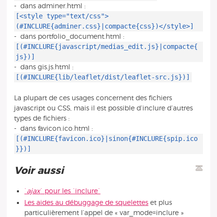
- dans adminer.html :
[<style type="text/css">
(#INCLURE{adminer.css}|compacte{css})</style>]
- dans portfolio_document.html :
[(#INCLURE{javascript/medias_edit.js}|compacte{
js})]
- dans gis.js.html :
[(#INCLURE{lib/leaflet/dist/leaflet-src.js})]
La plupart de ces usages concernent des fichiers
javascript ou CSS, mais il est possible d’inclure d’autres
types de fichiers :
- dans favicon.ico.html :
[(#INCLURE{favicon.ico}|sinon{#INCLURE{spip.ico
}})]
Voir aussi
`
ajax
` pour les `inclure`
Les aides au débuggage de squelettes
et plus
particulièrement l’appel de « var_mode=inclure »