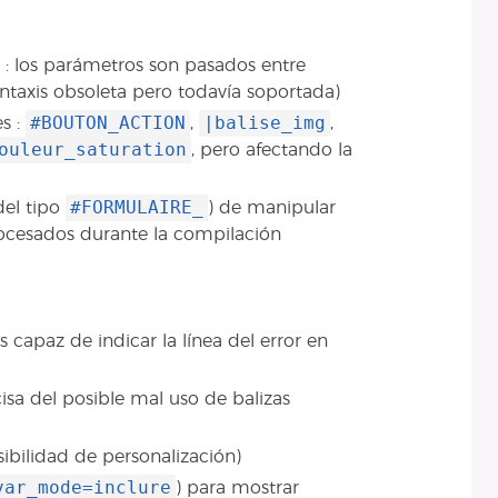
: los parámetros son pasados entre
sintaxis obsoleta pero todavía soportada)
#BOUTON_ACTION
|balise_img
s :
,
,
ouleur_saturation
, pero afectando la
#FORMULAIRE_
del tipo
) de manipular
rocesados durante la compilación
capaz de indicar la línea del error en
sa del posible mal uso de balizas
ibilidad de personalización)
var_mode=inclure
) para mostrar