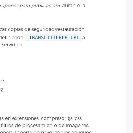
roponer para publicación
» durante la
zar copias de seguridad/restauración
_TRANSLITTERER_URL
 definiendo
a
 servidor)
.2
.2
 en extensiones: compresor (js, css,
 filtros de procesamiento de imágenes,
iones), soporte de navegadores antiguos