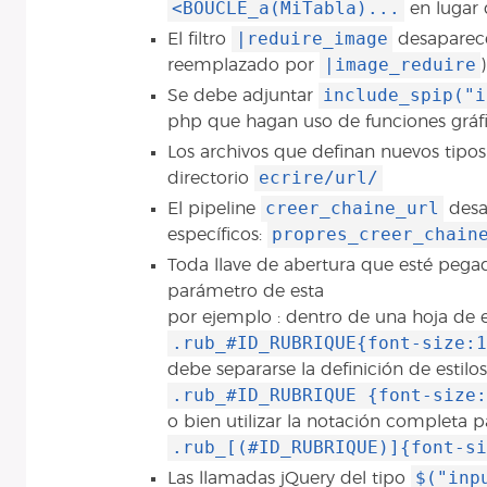
<BOUCLE_a(MiTabla)...
en lugar
|reduire_image
El filtro
desaparece
|image_reduire
reemplazado por
)
include_spip("i
Se debe adjuntar
php que hagan uso de funciones gráf
Los archivos que definan nuevos tipos
ecrire/url/
directorio
creer_chaine_url
El pipeline
desa
propres_creer_chain
específicos:
Toda llave de abertura que esté pegad
parámetro de esta
por ejemplo : dentro de una hoja de e
.rub_#ID_RUBRIQUE{font-size:1
debe separarse la definición de estilos
.rub_#ID_RUBRIQUE {font-size:
o bien utilizar la notación completa pa
.rub_[(#ID_RUBRIQUE)]{font-si
$("inp
Las llamadas jQuery del tipo