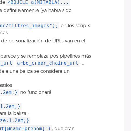
<BOUCLE_a(MITABLA)...
 de
 definitivamente (ya había sido
nc/filtres_images");
en los scripts
icas
 de personalización de URLs van en el
parece y se remplaza pos pipelines más
e_url
arbo_creer_chaine_url
,
, ...
a a una baliza se considera un
stilos
.2em;}
no funcionará
 :
1.2em;}
ra la baliza :
ze:1.2em;}
ut[@name=prenom]")
, que eran