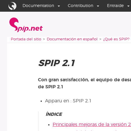
Aller au contenu
Aller à la navigation
Documentation
Contribution
Entraide
Portada del sitio
Vous êtes ici :
Portada del sitio
Documentación en español
¿Qué es SPIP?
SPIP 2.1
Con gran satisfacción, el equipo de des
de SPIP 2.1
Apparu en : SPIP 2.1
ÍNDICE
Principales mejoras de la versión 2