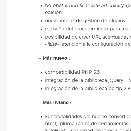
botones «
modificar este artículo
» y «
p
edición
nueva intefaz de gestión de plugins
rediseño del procedimiento para reali
posibilidad de crear URL acentuadas
«
false
» (atención a la configuración del
—
Más nuevo :
compatibilidad PHP 5.3
integración de la biblioteca jQuery 1.4
intégración de la biblioteca pclzip 2.8
—
Más liviano :
Funcionalidades del nucleo convertidas
html), pluma (barra de herramientas),
SafeHTML (seguridad de foros y petic