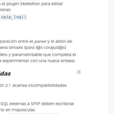
 el plugin Skeleditor para editar
nline)
spip_log()
paración entre el
parser
y el árbol de
eva sintaxis (para l@s corajud@s)
eto y parametrizable que completa el
a experimentar con una nueva sintaxis.
idas
ón 2.1 acarrea incompatibilidades
s SQL externas a SPIP deben escribirse
no en mayúsculas: