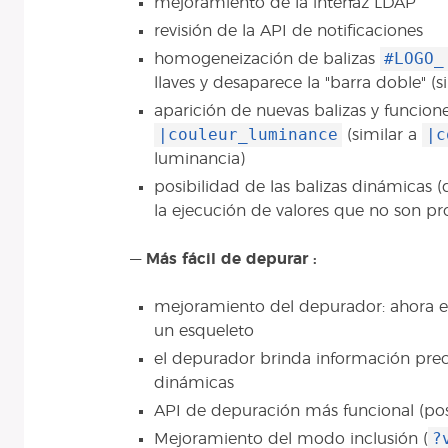
mejoramiento de la interfaz LDAP
revisión de la API de notificaciones
#LOGO_
homogeneización de balizas
llaves y desaparece la "barra doble" (
aparición de nuevas balizas y funcione
|couleur_luminance
|c
(similar a
luminancia)
posibilidad de las balizas dinámicas (
la ejecución de valores que no son p
—
Más fácil de depurar :
mejoramiento del depurador: ahora es 
un esqueleto
el depurador brinda información preci
dinámicas
API de depuración más funcional (pos
?
Mejoramiento del modo inclusión (