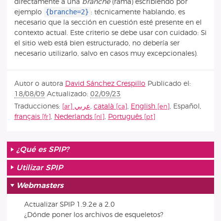
directamente a una
branche
(rama) escribiendo por
{branche=2}
ejemplo
: técnicamente hablando, es
necesario que la sección en cuestión esté presente en el
contexto actual. Este criterio se debe usar con cuidado: Si
el sitio web está bien estructurado, no debería ser
necesario utilizarlo, salvo en casos muy excepcionales).
Autor o autora
David Sánchez Crespillo
Publicado el:
18/08/09
Actualizado:
02/09/23
Traducciones:
عربي
,
català
,
English
,
Español
,
français
,
Nederlands
,
Português
¿Qué es SPIP?
Utilizar SPIP
Webmasters
Actualizar SPIP 1.9.2e a 2.0
¿Dónde poner los archivos de esqueletos?