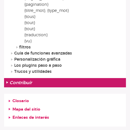
{pagination}
{titre_mot}, {type_mot}
{tous}
{tout}
{tout}
{traduction}
{vu}
filtros
Guía de funciones avanzadas
Personalización gráfica
Los plugins paso a paso
Trucos y utilidades
Contribuír
Glosario
Mapa del sitio
Enlaces de interés