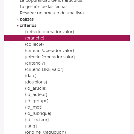
La popularidad de los artículos
La gestión de las fechas
Resaltar un artículo de una lista
balizas
criterios
{!criterio operador valor}
{branche}
{collecte}
{criterio !operador valor}
{criterio ?operador valor}
{criterio ?}
{criterio LIKE valor}
{date}
{doublons}
{id_article}
{id_auteur}
{id_groupe}
{id_mot}
{id_rubrique}
{id_secteur}
{lang}
{origine_traduction}