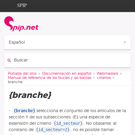
Aller au contenu
Aller à la navigation
SPIP
Portada del sitio
Documentation
Contribution
Español
Entraide
Buscar
Découverte
Vous êtes ici :
Portada del sitio
Documentación en español
Webmasters
Manual de referencia de los bucles y las balizas
criterios
branche
{branche}
{branche}
-
selecciona el conjunto de los artículos de la
sección Y de sus subsecciones. (Es una especie de
{id_secteur}
extensión del criterio
. No obstante, al
{id_secteur=2}
contrario de
, no es posible llamar