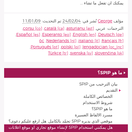
يمكنك ان تفعل ما تشاء ...
مؤلف
George
نُشر في:
24/02/04
تم التحديث:
11/01/09
الترجمات:
عربي
,
asturianu
,
català
,
corsu
,
,
Español
,
Esperanto
,
English
,
Deutsch
òc
,
Nederlands
,
italiano
,
français
,
Português
,
polski
,
lengadocian
Türkçe
,
svenska
,
slovenčina
ما هو SPIP؟
بيان الترحيب من SPIP
التقديم
الخصائص الكاملة
شروط الاستخدام
ما هو SPIP؟
مسرد الالفاظ العسيرة
موقعي الذي يديره SPIP تجمّد بالكامل. هل ارفع عليكم دعوى؟
هل يمكنني استخدام SPIP لإنشاء موقع تجاري او موقع اعلانات