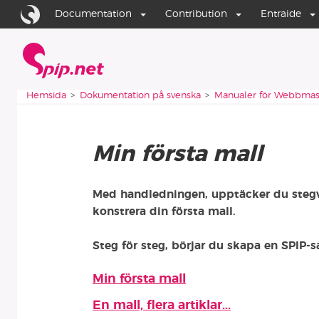
Aller au contenu
Aller à la navigation
Documentation
Contribution
Entraide
Hemsida
Vous êtes ici :
Hemsida
Dokumentation på svenska
Manualer för Webbmas
Min första mall
Med handledningen, upptäcker du stegv
konstrera din första mall.
Steg för steg, börjar du skapa en SPIP-
Min första mall
Avdelningens artiklar
En mall, flera artiklar...