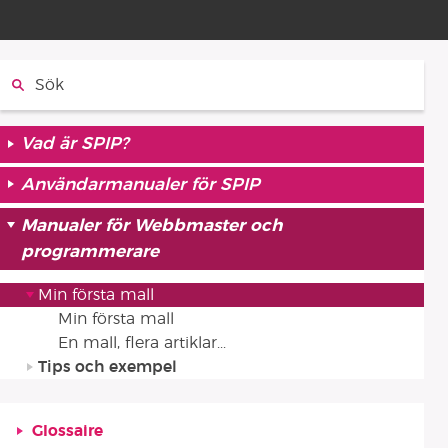
Sök:
Vad är SPIP?
Användarmanualer för SPIP
Manualer för Webbmaster och
programmerare
Min första mall
Min första mall
En mall, flera artiklar...
Tips och exempel
Glossaire