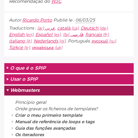
Recomendação do
W3C
.
Autor
Ricardo Porto
Publié le :
06/03/25
Traductions :
عربي
,
català
,
Deutsch
,
English
,
Español
,
فارسى
,
français
,
italiano
,
Nederlands
,
Português
,
русский
,
Türkçe
,
українська
O que é o SPIP
Usar o SPIP
Webmasters
Princípio geral
Onde gravar os ficheiros de templates?
Criar o meu primeiro template
Manual de referência de loops e tags
Guia das funções avançadas
Os iteradores