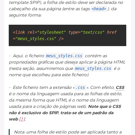
template SPIP), a folha de estilo deve ser declarada no
<head>
cabeçalho da sua página (entre as tags
), da
seguinte forma:
<
link
rel
=
"stylesheet"
type
=
"text/css"
href
=
"meus_styles.css"
/>
meus_styles.css
- Aqui, o ficheiro
contém as
propriedades gráficas que deseja aplicar à página HTML
meus_styles.css
(nesta seção, assumiremos que
é o
nome que escolheu para este ficheiro).
.css
- Este ficheiro tem a extensão «
». Com efeito,
CSS
é o nome da linguagem usada para as folhas de estilo,
da mesma forma que HTML é o nome da linguagem
usada para a criação de páginas web.
Note que o CSS
não é exclusivo do SPIP, trata-se de um padrão da
web
[
1
]
.
Nota: uma folha de estilo pode ser aplicada tanto a