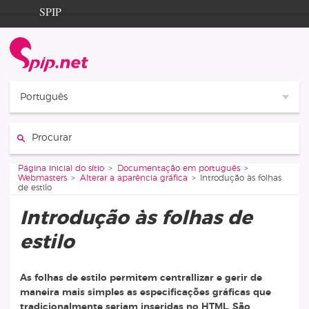
Aller au contenu
Aller à la navigation
SPIP
Página inicial do sítio
Documentation
Contribution
Português
Entraide
Procurar :
Découverte
Vous êtes ici :
Página inicial do sítio
Documentação em português
Webmasters
Alterar a aparência gráfica
Introdução às folhas
de estilo
Introdução às folhas de
estilo
As folhas de estilo permitem centrallizar e gerir de
maneira mais simples as especificações gráficas que
tradicionalmente seriam inseridas no HTML. São