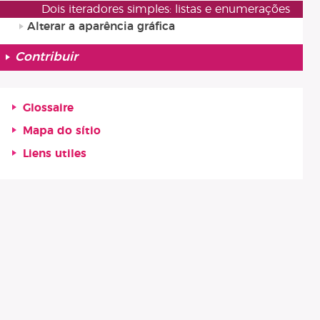
Dois iteradores simples: listas e enumerações
Alterar a aparência gráfica
Contribuir
Glossaire
Mapa do sítio
Liens utiles