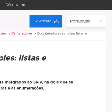
Découverte
Português
Download
ters
Os iteradores
Dois iteradores simples: listas e
les: listas e
s integrados ao SPIP, há dois que se
stas e as enumerações.