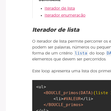
Iterador de lista
Iterador enumeração
Iterador de lista
O iterador de lista permite percorrer os
podem ser palavras, números ou pequeno
lista
D
forma de um critério
do loop
elementos que devem ser percorridos:
Este loop apresenta uma lista dos prime
<ul>

<BOUCLE_primos
(DATA)
{liste 
       <li>
#VALEUR
</li>

</BOUCLE_primos>