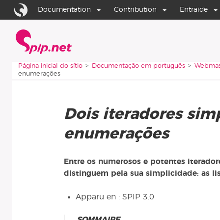
Aller au contenu
Aller à la navigation
Documentation
Contribution
Entraide
Página inicial do sítio
Vous êtes ici :
Página inicial do sítio
Documentação em português
Webmas
enumerações
Dois iteradores simp
enumerações
Entre os numerosos e potentes iteradore
distinguem pela sua simplicidade: as li
Apparu en : SPIP 3.0
SOMMAIRE