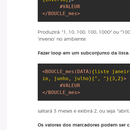
#VALEUR
</BOUCLE_mes>
Produzirá: "1, 10, 100, 100, 1000" ou "10
’inverso’ no ambiente.
Fazer loop em um subconjunto da lista:
<BOUCLE_mes
(DATA)
{liste janeir
io, junho, julho}
{", "}
{3,2}
>
#VALEUR
</BOUCLE_mes>
saltará 3 meses e exibirá 2, ou seja: "abril
Os valores dos marcadores podem ser c