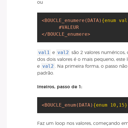
ou
<BOUCLE_enumere
(DATA)
{enum val
#VALEUR
</BOUCLE_enumere>
val1
val2
e
são 2 valores numéricos, 
dos dois valores é o mais pequeno, este 
val2
e
. Na primeira forma, o passo não 
padrão.
Inteiros, passo de 1:
<BOUCLE_enum
(DATA)
{enum 10,15}
Faz um loop nos valores, começando e