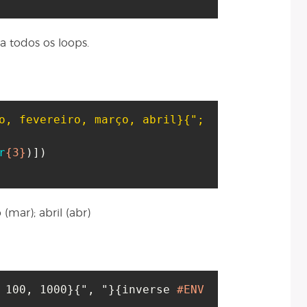
a todos os loops.
o, fevereiro, março, abril}
{"; 
r
{3}
)
]
)
o (mar); abril (abr)
 100, 1000
}
{
", "
}
{
inverse 
#ENV