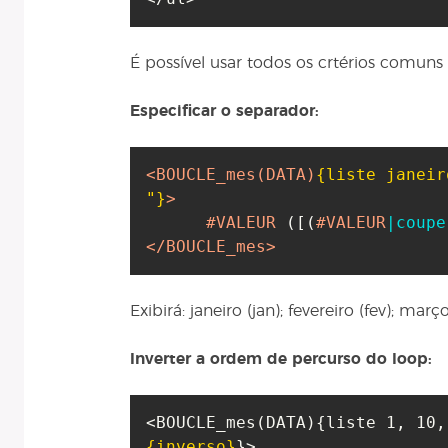
É possível usar todos os crtérios comuns 
Especificar o separador:
<BOUCLE_mes
(DATA)
{liste janeir
"}
>
#VALEUR
(
[
(
#VALEUR
|coupe
</BOUCLE_mes>
Exibirá: janeiro (jan); fevereiro (fev); març
Inverter a ordem de percurso do loop:
<BOUCLE_mes
(
DATA
)
{
liste 1, 10,
{inverso}
}
>
