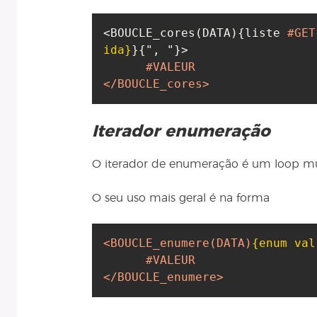
<BOUCLE_cores
(
DATA
)
{
liste 
#GET
ida}
}
{
", "
}
>

#VALEUR
</BOUCLE_cores>
Iterador enumeração
O iterador de enumeração é um loop mu
O seu uso mais geral é na forma
<BOUCLE_enumere
(DATA)
{enum val
#VALEUR
</BOUCLE_enumere>