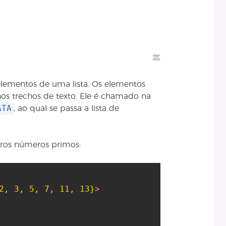
 elementos de uma lista. Os elementos
s trechos de texto. Ele é chamado na
ATA
, ao qual se passa a lista de
iros números primos:
2, 3, 5, 7, 11, 13}
>