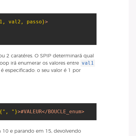
1, val2, passo}
>
ou 2 caratéres. O SPIP determinará qual
val1
loop irá enumerar os valores entre
é especificado: o seu valor é 1 por
{", "}
>
#VALEUR
</BOUCLE_enum>
m 10 e parando em 15, devolvendo