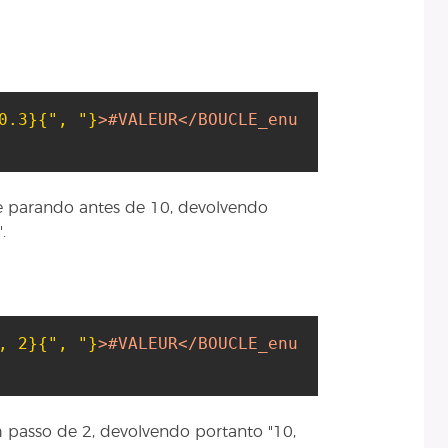
0.3}
{", "}
>
#VALEUR
</BOUCLE_enu
e parando antes de 10, devolvendo
.
, 2}
{", "}
>
#VALEUR
</BOUCLE_enu
 passo de 2, devolvendo portanto "10,