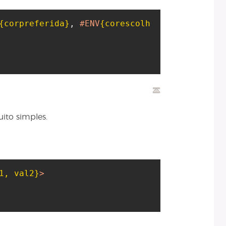
{corpreferida}
, 
#ENV
{corescolh
ito simples.
1, val2}
>