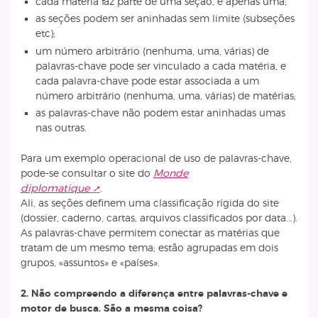
cada matéria faz parte de uma seção, e apenas uma;
as seções podem ser aninhadas sem limite (subseções
etc);
um número arbitrário (nenhuma, uma, várias) de
palavras-chave pode ser vinculado a cada matéria, e
cada palavra-chave pode estar associada a um
número arbitrário (nenhuma, uma, várias) de matérias;
as palavras-chave não podem estar aninhadas umas
nas outras.
Para um exemplo operacional de uso de palavras-chave,
pode-se consultar o site do
Monde
diplomatique
.
Ali, as seções definem uma classificação rígida do site
(dossier, caderno, cartas, arquivos classificados por data...).
As palavras-chave permitem conectar as matérias que
tratam de um mesmo tema; estão agrupadas em dois
grupos, «assuntos» e «países».
2. Não compreendo a diferença entre palavras-chave e
motor de busca. São a mesma coisa?