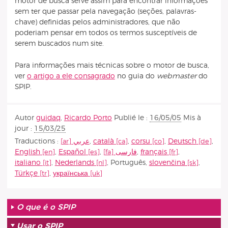
motor de busca serve assim para encontrar informações
sem ter que passar pela navegação (seções, palavras-
chave) definidas pelos administradores, que não
poderiam pensar em todos os termos susceptíveis de
serem buscados num site.
Para informações mais técnicas sobre o motor de busca,
ver
o artigo a ele consagrado
no guia do
webmaster
do
SPIP.
Autor
guidaq
,
Ricardo Porto
Publié le :
16/05/05
Mis à
jour :
15/03/25
Traductions :
عربي
,
català
,
corsu
,
Deutsch
,
English
,
Español
,
فارسى
,
français
,
italiano
,
Nederlands
,
Português
,
slovenčina
,
Türkçe
,
українська
O que é o SPIP
Usar o SPIP