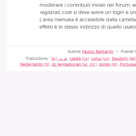
moderare i contributi inviati nei forum, e
registrati
, cioè si deve avere un login e u
L’area riservata è accessibile dalla cartell
effetti è lo stesso indirizzo di quello usato
Autore
Fausto Barbarito
Publié l
Traductions :
عربي
,
català
,
corsu
,
Deutsch
Nederlands
,
òc lengadocian
,
polski
,
Portugu