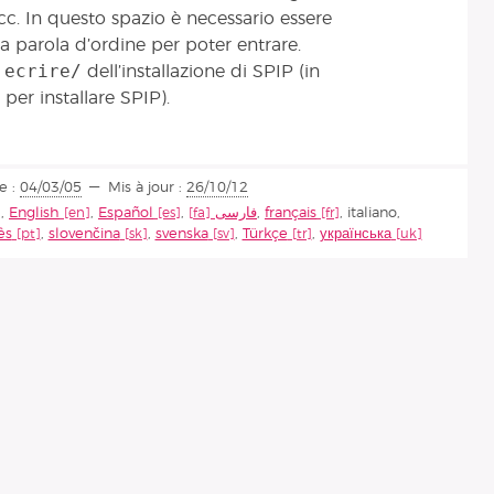
cc. In questo spazio è necessario essere
na parola d’ordine per poter entrare.
ecrire/
a
dell’installazione di SPIP (in
 per installare SPIP).
e :
04/03/05
Mis à jour :
26/10/12
,
English
,
Español
,
فارسى
,
français
,
italiano
,
ês
,
slovenčina
,
svenska
,
Türkçe
,
українська