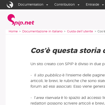
Aller au contenu
Aller à la navigation
Documentation
Contribution
Entraide
Home
Vous êtes ici :
Home
Documentazione in italiano
Guida dell’utente
Cos’è
Cos’è questa storia d
Un sito creato con SPIP è diviso in due pa
- il
sito pubblico
è l’insieme delle pagine a
articoli, le brevi, le rubriche che sono st
forum ad essi associati. Esso viene generat
- l’
area riservata
è lo spazio ad accesso li
redattori possono scrivere articoli e brevi,