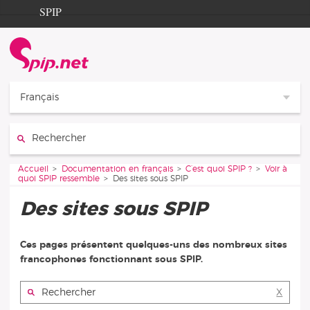
Aller au contenu
Aller à la navigation
SPIP
Accueil
Documentation
Contribution
Français
Entraide
Rechercher :
Découverte
Vous êtes ici :
Accueil
Documentation en français
C’est quoi SPIP ?
Voir à
quoi SPIP ressemble
Des sites sous SPIP
Des sites sous SPIP
Ces pages présentent quelques-uns des nombreux sites
francophones fonctionnant sous SPIP.
Rechercher :
X