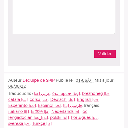
Auteur
L’équipe de SPIP
Publié le :
01/06/01
Mis à jour :
06/08/22
Traductions :
عربي
,
български
,
brezhoneg
,
català
,
corsu
,
Deutsch
,
English
,
Esperanto
,
Español
,
فارسى
,
français
,
italiano
,
日本語
,
Nederlands
,
òc
lengadocian
,
polski
,
Português
,
svenska
,
Türkçe