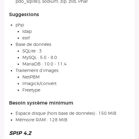
pdo_sqlite)), sodium, zip, zlib, Phar
Suggestions
php
ldap
exif
Base de données
SQLite : 3
MySQL : 5.0 - 8.0
MariaDB : 10.0 - 11.4
Traitement d’images
NetPBM
Imagick/convert
Freetype
Besoin système minimum
Espace disque (hors base de données) : 150 MiB
Mémoire RAM : 128 MiB
SPIP 4.2