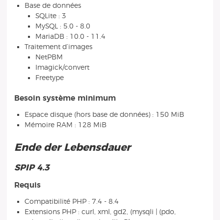
Base de données
SQLite : 3
MySQL : 5.0 - 8.0
MariaDB : 10.0 - 11.4
Traitement d’images
NetPBM
Imagick/convert
Freetype
Besoin système minimum
Espace disque (hors base de données) : 150 MiB
Mémoire RAM : 128 MiB
Ende der Lebensdauer
SPIP 4.3
Requis
Compatibilité PHP : 7.4 - 8.4
Extensions PHP : curl, xml, gd2, (mysqli | (pdo,