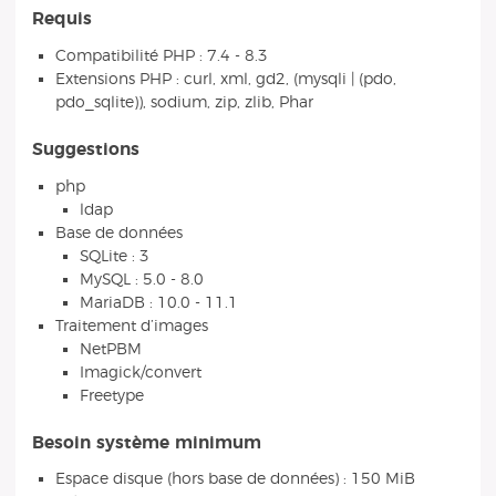
Requis
Compatibilité PHP : 7.4 - 8.3
Extensions PHP : curl, xml, gd2, (mysqli | (pdo,
pdo_sqlite)), sodium, zip, zlib, Phar
Suggestions
php
ldap
Base de données
SQLite : 3
MySQL : 5.0 - 8.0
MariaDB : 10.0 - 11.1
Traitement d’images
NetPBM
Imagick/convert
Freetype
Besoin système minimum
Espace disque (hors base de données) : 150 MiB