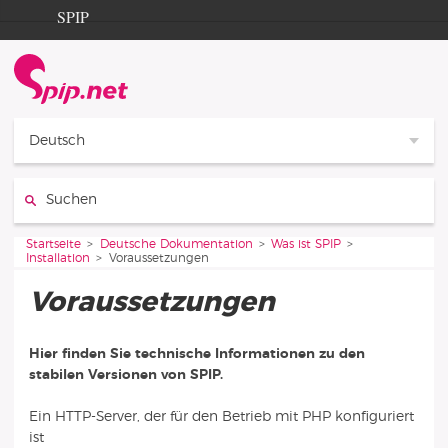
Aller au contenu
Aller à la navigation
SPIP
Startseite
Documentation
Contribution
Deutsch
Entraide
Suchen:
Découverte
Vous êtes ici :
Startseite
Deutsche Dokumentation
Was ist SPIP
Installation
Voraussetzungen
Voraussetzungen
Hier finden Sie technische Informationen zu den
stabilen Versionen von SPIP.
Ein HTTP-Server, der für den Betrieb mit PHP konfiguriert
ist