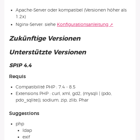
Apache-Server oder kompatibel (Versionen höher als
1.2x)
Nginx-Server: siehe
Konfigurationsanleitung
Zukünftige Versionen
Unterstützte Versionen
SPIP 4.4
Requis
Compatibilité PHP : 7.4 - 8.5
Extensions PHP : curl, xml, gd2, (mysqli | (pdo,
pdo_sqlite)), sodium, zip, zlib, Phar
Suggestions
php
ldap
exif