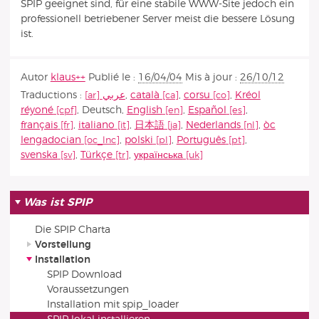
SPIP geeignet sind, für eine stabile WWW-Site jedoch ein
professionell betriebener Server meist die bessere Lösung
ist.
Autor
klaus++
Publié le :
16/04/04
Mis à jour :
26/10/12
Traductions :
عربي
,
català
,
corsu
,
Kréol
réyoné
,
Deutsch
,
English
,
Español
,
français
,
italiano
,
日本語
,
Nederlands
,
òc
lengadocian
,
polski
,
Português
,
svenska
,
Türkçe
,
українська
Was ist SPIP
Die SPIP Charta
Vorstellung
Installation
SPIP Download
Voraussetzungen
Installation mit spip_loader