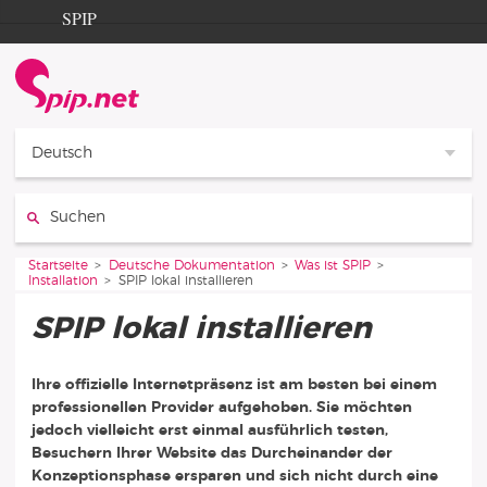
Aller au contenu
Aller à la navigation
SPIP
Startseite
Documentation
Contribution
Deutsch
Entraide
Suchen:
Découverte
Vous êtes ici :
Startseite
Deutsche Dokumentation
Was ist SPIP
Installation
SPIP lokal installieren
SPIP lokal installieren
Ihre offizielle Internetpräsenz ist am besten bei einem
professionellen Provider aufgehoben. Sie möchten
jedoch vielleicht erst einmal ausführlich testen,
Besuchern Ihrer Website das Durcheinander der
Konzeptionsphase ersparen und sich nicht durch eine