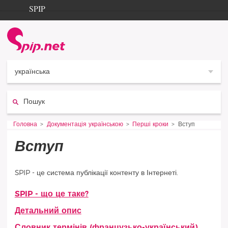
Aller au contenu
Aller à la navigation
SPIP
Головна
Documentation
Contribution
українська
Entraide
Пошук:
Découverte
Vous êtes ici :
Головна
Документація українською
Перші кроки
Вступ
Вступ
SPIP - це система публікації контенту в Інтернеті.
SPIP - що це таке?
Статті розділу
Детальний опис
Словник термінів (французько-український)